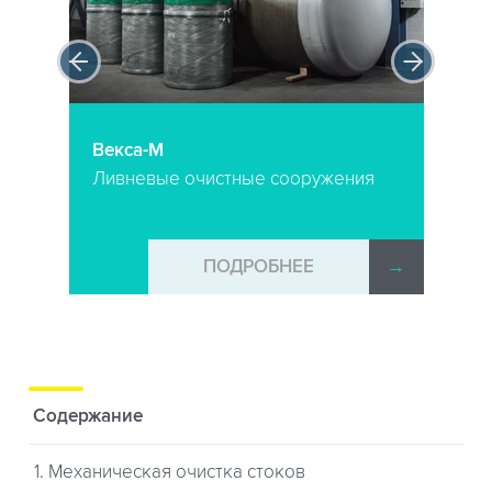
Векса-М
Ливневые очистные сооружения
→
ПОДРОБНЕЕ
→
Содержание
1. Механическая очистка стоков