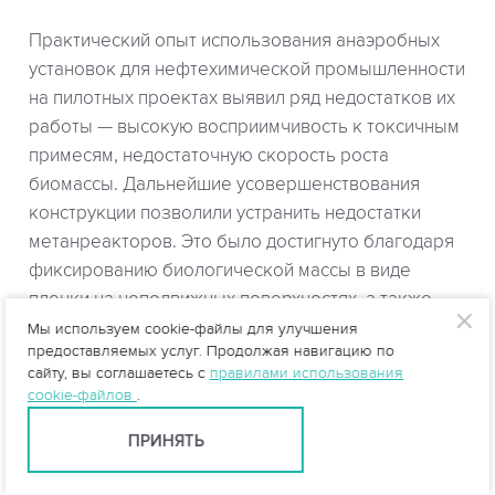
Практический опыт использования анаэробных
установок для нефтехимической промышленности
на пилотных проектах выявил ряд недостатков их
работы — высокую восприимчивость к токсичным
примесям, недостаточную скорость роста
биомассы. Дальнейшие усовершенствования
конструкции позволили устранить недостатки
метанреакторов. Это было достигнуто благодаря
фиксированию биологической массы в виде
пленки на неподвижных поверхностях, а также
улучшению системы циркуляции активного ила.
Мы используем cookie-файлы для улучшения
предоставляемых услуг. Продолжая навигацию по
сайту, вы соглашаетесь с
правилами использования
Новые решения и подходы к конструкции
cookie-файлов
.
аппаратов уменьшили их размеры, укоротили
время очистки сточной воды, увеличили нагрузку
ПРИНЯТЬ
по ХПК.