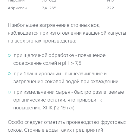
Персики
7,6
622
1413
Абрикосы
7,4
265
222
Наибольшее загрязнение сточных вод
наблюдается при изготовлении квашеной капусты
на всех этапах производства:
при щелочной обработке - повышеное
содержание солей и рН ＞7,5;
при бланшировании - выщелачивание и
загрязнение соковой водой при охлаждении;
при измельчении сырья - быстро разлагаемые
органические остатки, что приводит к
повышению ХПК (12-19 г/л).
Особо следует отметить производство фруктовых
соков. Сточные воды таких предприятий