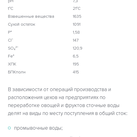
рН
7,3
t°C
21°С
Взвешенные вещества
1635
Сухой остаток
1091
P⁺
1,58
Cl⁻
147
SO₄²⁻
120,9
Fe⁺
6,5
ХПК
195
БПКполн
415
В зависимости от операций производства и
расположения цехов на предприятиях по
переработке овощей и фруктов сточные воды
делят на виды по месту поступления в общий сток:
промывочные воды;