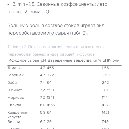
- 1,3, min - 1,5. Сезонные коэффициенты: лето,
осень - 2, зима - 0,6
Большую роль в составе стоков играет вид
перерабатываемого сырья (табл.2).
Таблица 2. Показатели загрязнений сточных вод от
переработки разных видов овощей и фруктов
Исходное сырьё
рН
Взвешенные вещества, мг/л
БПКполн, мг/
Томаты
4,7
455
1156
Горошек
4,7
322
2713
Бобы
7,4
64
242
Шпинат
7,2
593
281
Морковь
7,2
1841
1114
Свекла
6,0
1655
1062
Квашенная
5,8
64
1421
капуста
Вишни
6,2
29
749