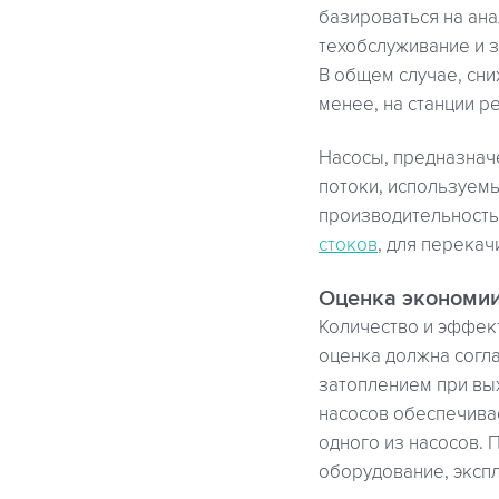
базироваться на ана
техобслуживание и 
В общем случае, сни
менее, на станции р
Насосы, предназнач
потоки, используем
производительность
стоков
, для перека
Оценка экономи
Количество и эффек
оценка должна согл
затоплением при вых
насосов обеспечива
одного из насосов. 
оборудование, эксп