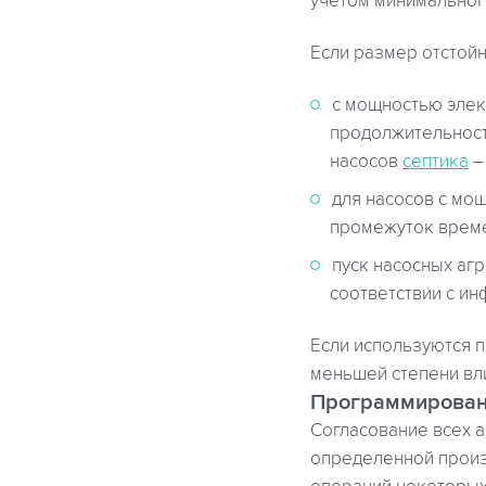
учетом минимальног
Если размер отстойн
с мощностью эле
продолжительност
насосов
септика
–
для насосов с мо
промежуток време
пуск насосных аг
соответствии с и
Если используются 
меньшей степени вл
Программирова
Согласование всех 
определенной произв