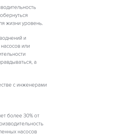
зводительность
 обернуться
я жизни уровень.
воднений и
 насосов или
ительности
правдываться, а
естве с инженерами
ет более 30% от
роизводительность
вленных насосов