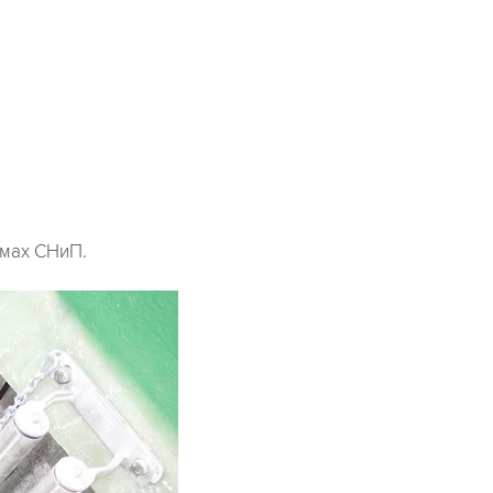
рмах СНиП.