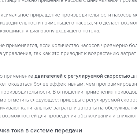
 станций можно применять насосы с минимальной произ
максимальное приращение производительности насосов 
оизводительности наименьшего насоса, что делает возм
жающимся к диапазону входящего потока.
е применяется, если количество насосов чрезмерно бол
 управления, так как это приводит к возрастанию затра
то применение
двигателей с регулируемой скоростью
дл
ожет оказаться более эффективным, чем программирован
 производительности. В отношении применения приводов
мо отметить следующее: приводы с регулируемой скоро
личивают капитальные затраты и затраты на обслуживани
х возможностей для проведения обслуживания и снижают
чка тока в системе передачи