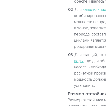
обеспечивалась 
Для
канализацио
комбинированный
мощности не пре
в зонах, поверж
периода, состав
циклами являетс
резервная мощно
Для станций, ко
воды
, где для о
насоса, необход
расчетной произ
мощность должна
установить.
Размер отстойни
Размер отстойника 