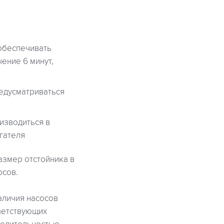
обеспечивать
ение 6 минут,
едусматриваться
изводиться в
гателя
азмер отстойника в
осов.
аличия насосов
тветствующих