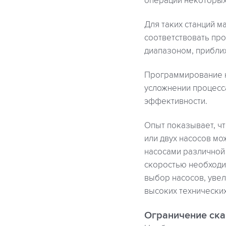
операций некоторых
Для таких станций 
соответствовать пр
диапазоном, прибли
Программирование н
усложнении процесса
эффективности.
Опыт показывает, ч
или двух насосов м
насосами различной
скоростью необходи
выбор насосов, уве
высоких технически
Ограничение ска