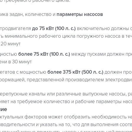
о требуемого рабочего цикла.
ика задан, количество и
параметры насосов
ктродвигателя
до 75 кВт (100 л. с.)
включительно должны 
ь минимального рабочего цикла погружного насоса в теч
 20 минут
щностью
более 75 кВт (100 л. с.)
между пусками должен пр
ни в 30 минут
регатов с мощностью
более 375 кВт (500 л. с.)
должен про
нформацией, представленной производителем электродви
перепускные каналы или различные выпускные насосы, р
ияет на требуемое количество и рабочие параметры нас
ние
актуальных факторов может отобразить необходимость н
одительности и указать на то, что для выполнения соо