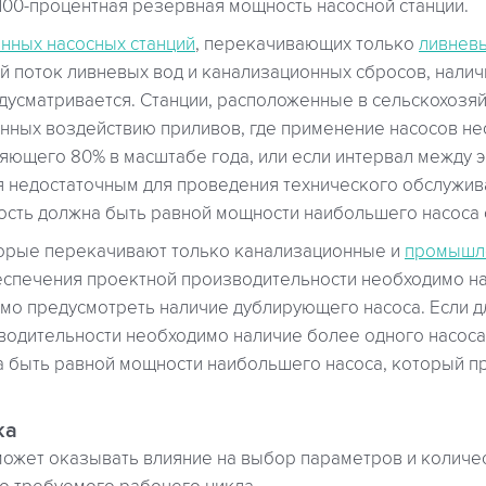
100-процентная резервная мощность насосной станции.
нных насосных станций
, перекачивающих только
ливнев
 поток ливневых вод и канализационных сбросов, нали
дусматривается. Станции, расположенные в сельскохозяй
енных воздействию приливов, где применение насосов не
ляющего 80% в масштабе года, или если интервал между 
я недостаточным для проведения технического обслужив
сть должна быть равной мощности наибольшего насоса 
торые перекачивают только канализационные и
промышл
беспечения проектной производительности необходимо н
имо предусмотреть наличие дублирующего насоса. Если д
водительности необходимо наличие более одного насоса
 быть равной мощности наибольшего насоса, который п
ка
может оказывать влияние на выбор параметров и количес