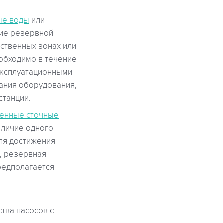
ые воды
или
чие резервной
ственных зонах или
обходимо в течение
эксплуатационными
ания оборудования,
станции.
енные сточные
аличие одного
ля достижения
, резервная
редполагается
тва насосов с