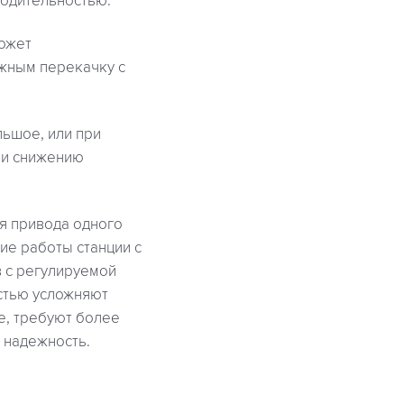
водительностью.
может
ожным перекачку с
ьшое, или при
т и снижению
я привода одного
ие работы станции с
 с регулируемой
стью усложняют
е, требуют более
 надежность.