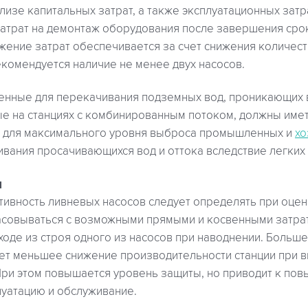
лизе капитальных затрат, а также эксплуатационных затра
затрат на демонтаж оборудования после завершения срок
жение затрат обеспечивается за счет снижения количест
екомендуется наличие не менее двух насосов.
енные для перекачивания подземных вод, проникающих 
ые на станциях с комбинированным потоком, должны име
 для максимального уровня выброса промышленных и
хо
чивания просачивающихся вод и оттока вследствие легких
и
тивность ливневых насосов следует определять при оцен
асовываться с возможными прямыми и косвенными затра
оде из строя одного из насосов при наводнении. Больш
ет меньшее снижение производительности станции при в
При этом повышается уровень защиты, но приводит к по
луатацию и обслуживание.