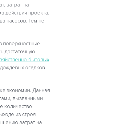
т, затрат на
а действия проекта.
ва насосов. Тем не
в поверхностные
ть достаточную
зяйственно-бытовых
 дождевых осадков.
ке экономии. Данная
тами, вызванными
ее количество
ыходе из строя
вышению затрат на