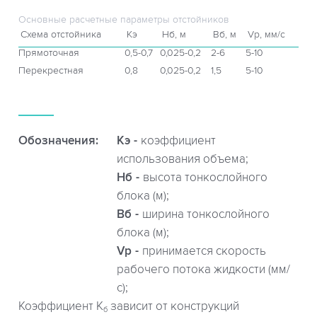
Основные расчетные параметры отстойников
Схема отстойника
Кэ
Hб, м
Bб, м
Vр, мм/с
Прямоточная
0,5-0,7
0,025-0,2
2-6
5-10
Перекрестная
0,8
0,025-0,2
1,5
5-10
Обозначения:
Кэ
коэффициент
использования объема;
Hб
высота тонкослойного
блока (м);
Bб
ширина тонкослойного
блока (м);
Vр
принимается скорость
рабочего потока жидкости (мм/
с);
Коэффициент К
зависит от конструкций
б