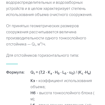
водораспределительных и водозаборных
устройств и в целом характеризует степень
использования объема очистного сооружения.
От принятых геометрических размеров
сооружения рассчитывается величина
производительности одного тонкослойного
отстойника — Q
, м³/ч.
т
Для отстойников горизонтального типа:
Формула:
Q
= (7,2 · K
· H
· L
· u
) / (K
·H
)
т
э
б
б
0
c
я
Кэ
коэффициент использования
объема;
Hб
высота тонкослойного блока (
м);