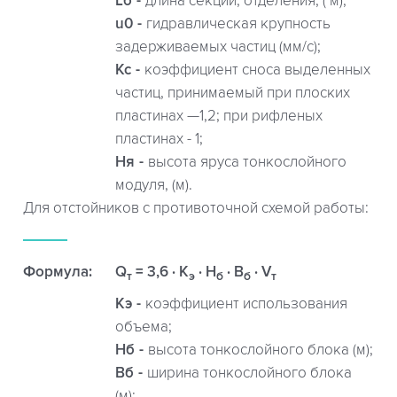
Lб
длина секции, отделения, ( м);
u0
гидравлическая крупность
задерживаемых частиц (мм/с);
Kc
коэффициент сноса выделенных
частиц, принимаемый при плоских
пластинах —1,2; при рифленых
пластинах - 1;
Hя
высота яруса тонкослойного
модуля, (м).
Для отстойников с противоточной схемой работы:
Формула:
Q
= 3,6 · K
· H
· B
· V
т
э
б
б
т
Кэ
коэффициент использования
объема;
Hб
высота тонкослойного блока (м);
Bб
ширина тонкослойного блока
(м);