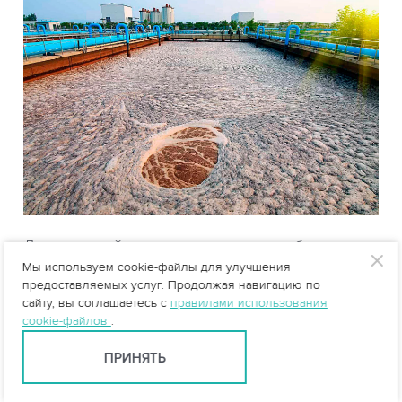
Для успешной утилизации осадков необходимо
Мы используем cookie-файлы для улучшения
снизить их влажность до 60-75 %, но не более 85
предоставляемых услуг. Продолжая навигацию по
%. Снижение влажности обеспечивает
сайту, вы соглашаетесь с
правилами использования
оптимальные условия для их транспортировки и
cookie-файлов
.
утилизации.
ПРИНЯТЬ
Выбор способа обезвоживания зависит от вида