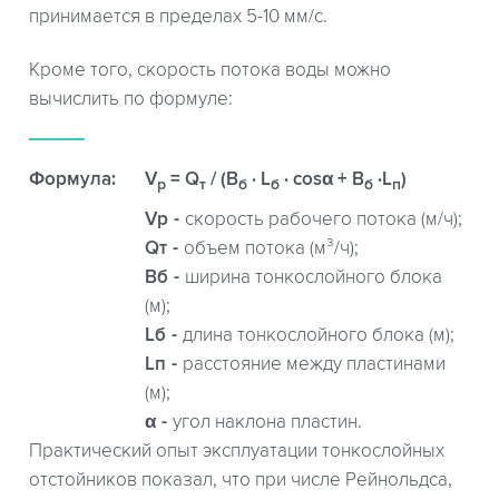
принимается в пределах 5-10 мм/с.
Кроме того, скорость потока воды можно
вычислить по формуле:
Формула:
V
= Q
/ (B
· L
· cosα + B
·L
)
р
т
б
б
б
п
Vр
скорость рабочего потока (м/ч);
Qт
объем потока (м³/ч);
Bб
ширина тонкослойного блока
(м);
Lб
длина тонкослойного блока (м);
Lп
расстояние между пластинами
(м);
α
угол наклона пластин.
Практический опыт эксплуатации тонкослойных
отстойников показал, что при числе Рейнольдса,