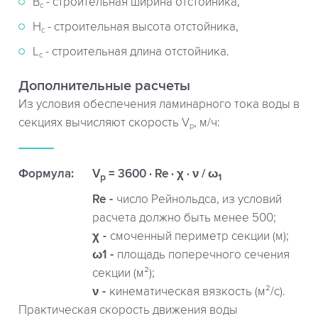
B
- строительная ширина отстойника,
c
Н
- строительная высота отстойника,
с
L
- строительная длина отстойника.
c
Дополнительные расчеты
Из условия обеспечения ламинарного тока воды в
секциях вычисляют скорость V
, м/ч:
р
Формула:
V
= 3600 · Re · χ · ν / ω
р
1
Re
число Рейнольдса, из условий
расчета должно быть менее 500;
χ
смоченный периметр секции (м);
ω1
площадь поперечного сечения
секции (м²);
ν
кинематическая вязкость (м²/с).
Практическая скорость движения воды