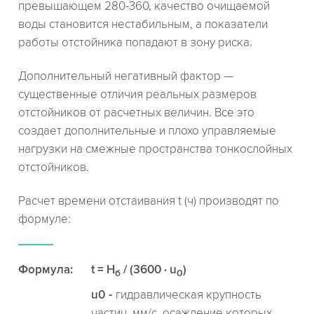
превышающем 280-360, качество очищаемой
воды становится нестабильным, а показатели
работы отстойника попадают в зону риска.
Дополнительный негативный фактор —
существенные отличия реальных размеров
отстойников от расчетных величин. Все это
создает дополнительные и плохо управляемые
нагрузки на смежные пространства тонкослойных
отстойников.
Расчет времени отстаивания t (ч) производят по
формуле:
Формула:
t = H
/ (3600 · u
)
б
0
u0
гидравлическая крупность
частиц, мм/с, осаждение которых