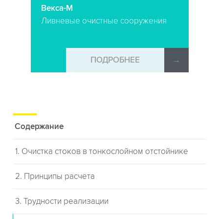
Векса-М
Ливневые очистные сооружения
→
ПОДРОБНЕЕ
→
Содержание
1. Очистка стоков в тонкослойном отстойнике
2. Принципы расчета
3. Трудности реализации