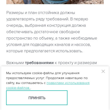
Размеры и план отстойника должны
удовлетворять ряду требований. В первую
очередь, выбранная конструкция должна
обеспечивать достаточное свободное
пространство по объему, а также необходимые
условия для подводящих каналов и насосов,
которые предполагается использовать.
Важными
требованиями
к проекту и размерам
для удовлетворительной работы насосов
Мы используем cookie-файлы для улучшения
являются:
предоставляемых услуг. Продолжая навигацию по
сайту, вы соглашаетесь с
правилами использования
Горизонтальные размеры для прямоугольных
cookie-файлов
.
отстойников считаются в общем
ПРИНЯТЬ
удовлетворительными, если расстояние между
осевыми линиями соседних насосов равно