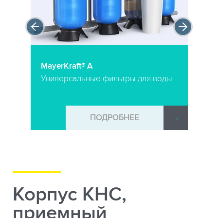
MayerKraft® A
Универсальные фильтры для воды
→
ПОДРОБНЕЕ
→
Корпус КНС,
приемный