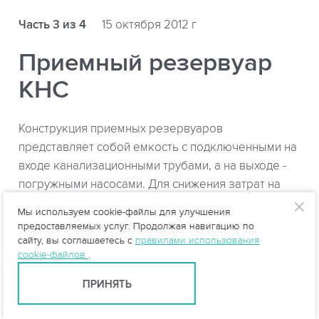
Часть 3 из 4
15 октября 2012 г
Приемный резервуар
КНС
Конструкция приемных резервуаров
представляет собой емкость с подключенными на
входе канализационными трубами, а на выходе -
погружными насосами. Для снижения затрат на
строительство приемные резервуары размещают
Мы используем cookie-файлы для улучшения
в едином корпусе канализационной насосной
предоставляемых услуг. Продолжая навигацию по
станции.
сайту, вы соглашаетесь с
правилами использования
cookie-файлов
.
ПРИНЯТЬ