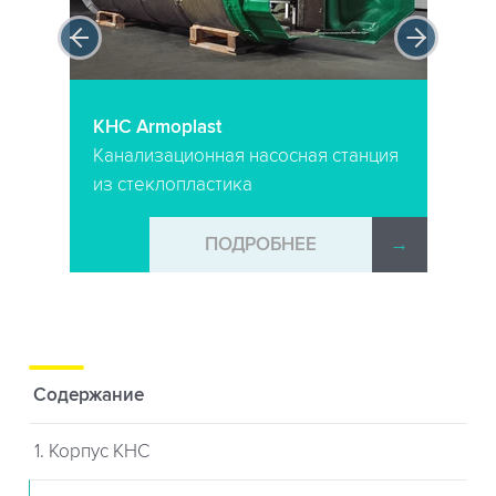
КНС Armoplast
Канализационная насосная станция
из стеклопластика
→
ПОДРОБНЕЕ
→
Содержание
1. Корпус КНС