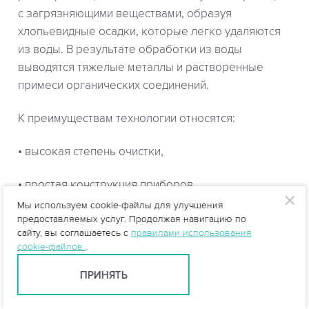
с загрязняющими веществами, образуя
хлопьевидные осадки, которые легко удаляются
из воды. В результате обработки из воды
выводятся тяжелые металлы и растворенные
примеси органических соединений.
К преимуществам технологии относятся:
• высокая степень очистки,
• простая конструкция приборов,
Мы используем cookie-файлы для улучшения
• очистка происходит без введения реагентов,
предоставляемых услуг. Продолжая навигацию по
сайту, вы соглашаетесь с
правилами использования
применение которых ведет к образованию
cookie-файлов
.
хлоридов и сульфатов,
ПРИНЯТЬ
• бактерицидные свойства – при электролизе
образуются ионы кислорода, которые