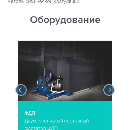
методы химической коагуляции.
Оборудование
ФДП
Двухступенчатый проточный
флотатор ФДП