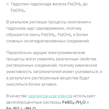
Гидролиз гидроксида железа Fe(OH)₂ до
Fe(OH)₃.
В реальном растворе процессы окисления и
гидролиза идут одновременно, поэтому
образуется смесь Fe(OH)₂, Fe(OH)₃ и более
сложных оксигидратированных соединений.
Параллельно идущие электрохимические
процессы могут изменять реагентные свойства
растворенных соединений, поэтому химическая
реактивность загрязнителей может усиливаться, и
в результате растворенные вещества будут
окисляться более активно.
В качестве
реагентов-коагулянтов
используют
десятипроцентные растворы
FeSO₄•7H₂O
и
Fe₂(SO₄)₃•9H₂O
.