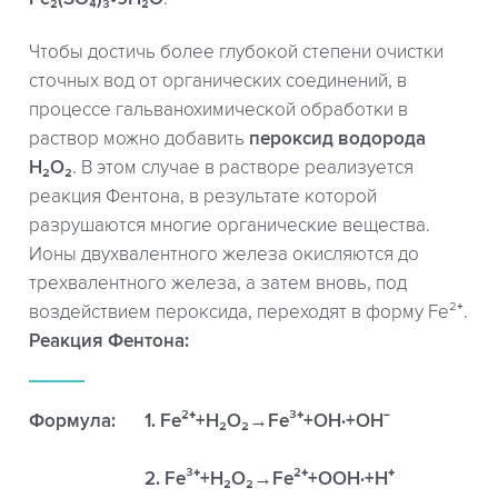
Чтобы достичь более глубокой степени очистки
сточных вод от органических соединений, в
процессе гальванохимической обработки в
раствор можно добавить
пероксид водорода
H₂O₂
. В этом случае в растворе реализуется
реакция Фентона, в результате которой
разрушаются многие органические вещества.
Ионы двухвалентного железа окисляются до
трехвалентного железа, а затем вновь, под
воздействием пероксида, переходят в форму Fe²⁺.
Реакция Фентона:
Формула:
1. Fe²⁺+H₂O₂→Fe³⁺+OH·+OHˉ
2. Fe³⁺+H₂O₂→Fe²⁺+OOH·+H⁺