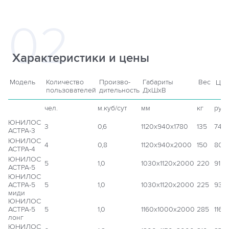
Характеристики и цены
Модель
Количество
Произво-
Габариты
Вес
Цен
пользователей
дительность
ДхШхВ
чел.
м.куб/сут
мм
кг
руб
ЮНИЛОС
3
0,6
1120x940x1780
135
74 
АСТРА-3
ЮНИЛОС
4
0,8
1120x940x2000
150
80 
АСТРА-4
ЮНИЛОС
5
1,0
1030x1120x2000
220
91 3
АСТРА-5
ЮНИЛОС
АСТРА-5
5
1,0
1030x1120x2000
225
93 
миди
ЮНИЛОС
АСТРА-5
5
1,0
1160x1000x2000
285
116 
лонг
ЮНИЛОС