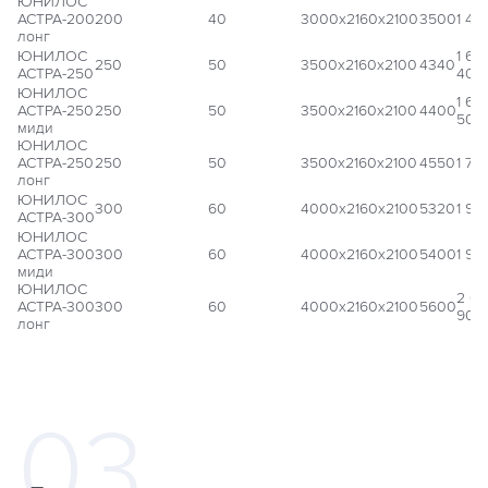
ЮНИЛОС
АСТРА-200
200
40
3000x2160x2100
3500
1 41
лонг
ЮНИЛОС
1 60
250
50
3500x2160x2100
4340
АСТРА-250
400
ЮНИЛОС
1 66
АСТРА-250
250
50
3500x2160x2100
4400
500
миди
ЮНИЛОС
АСТРА-250
250
50
3500x2160x2100
4550
1 73
лонг
ЮНИЛОС
300
60
4000x2160x2100
5320
1 91
АСТРА-300
ЮНИЛОС
АСТРА-300
300
60
4000x2160x2100
5400
1 97
миди
ЮНИЛОС
2 0
АСТРА-300
300
60
4000x2160x2100
5600
900
лонг