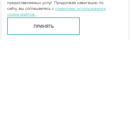
предоставляемых услуг. Продолжая навигацию по
сайту, вы соглашаетесь с
правилами использования
cookie-файлов
.
ПРИНЯТЬ
info@vo-da.ru
Ярославль +7 (4852) 60-90-58
Москва +7 (495) 215-16-54
Мессенджеры