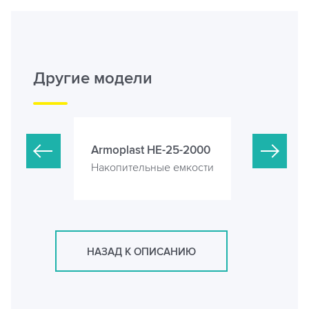
Другие модели
3 (кубов)
Armoplast HE-25-2000
Armoplast
е емкости
Накопительные емкости
Накопител
НАЗАД К ОПИСАНИЮ