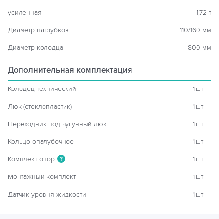
усиленная
1,72 т
Диаметр патрубков
110/160 мм
Диаметр колодца
800 мм
Дополнительная комплектация
Колодец технический
1
шт
Люк (стеклопластик)
1
шт
Переходник под чугунный люк
1
шт
Кольцо опалубочное
1
шт
Комплект опор
1
шт
?
Монтажный комплект
1
шт
Датчик уровня жидкости
1
шт