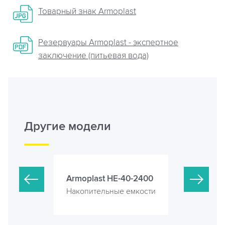
Товарный знак Armoplast
Резервуары Armoplast - экспертное
заключение (питьевая вода)
Другие модели
-40-2000
Armoplast HE-40-2400
Armoplast
е емкости
Накопительные емкости
Накопител