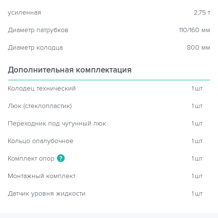
усиленная
2,75 т
Диаметр патрубков
110/160 мм
Диаметр колодца
800 мм
Дополнительная комплектация
Колодец технический
1
шт
Люк (стеклопластик)
1
шт
Переходник под чугунный люк
1
шт
Кольцо опалубочное
1
шт
Комплект опор
1
шт
?
Монтажный комплект
1
шт
Датчик уровня жидкости
1
шт