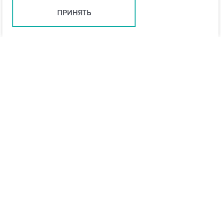
ПРИНЯТЬ
info@vo-da.ru
Ярославль +7 (4852) 60-90-58
Москва +7 (495) 215-16-54
Мессенджеры