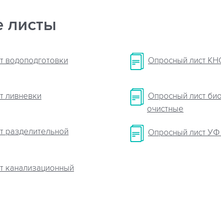
 листы
т водоподготовки
Опросный лист КН
т ливневки
Опросный лист би
очистные
т разделительной
Опросный лист УФ
т канализационный