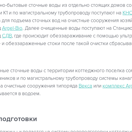
но-бытовые сточные воды из отдельно стоящих домов с
и К1 и по магистральному трубопроводу поступают на
КНС
 для подъема сточных вод на очистные сооружения хозя
д
Argel-Bio
. Далее очищенные воды поступают на Станци
д
СДВ
, где происходит обеззараживание с помощью ульт
и обеззараженные стоки после такой очистки сбрасыва
ные сточные воды с территории коттеджного поселка со
ников и по магистральному трубопроводу системы кана
на очистные сооружения типоряда
Векса
или
комплекс Ar
ывается в водоем.
подготовки