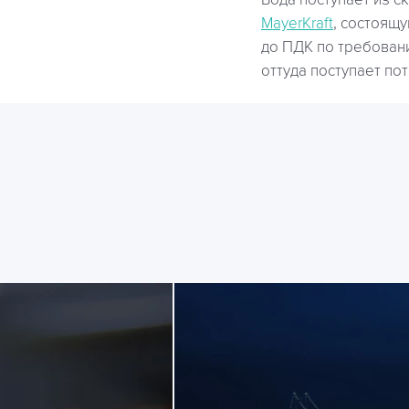
Вода поступает из с
MayerKraft
, состоящ
до ПДК по требован
оттуда поступает по