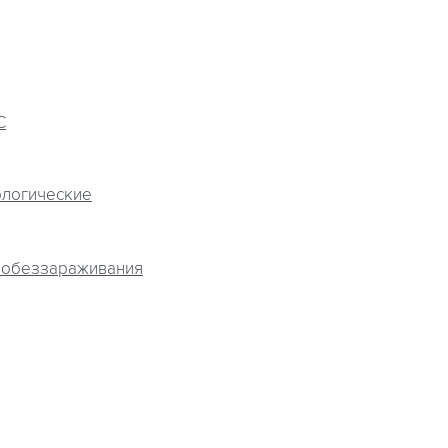
С
ологические
 обеззараживания