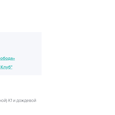
лобода»
 Клуб"
ой) К1 и дождевой