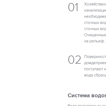
Хозяйствен
канализаци
необходима
сточных во
сточных во
Очищенные 
на рельеф.
Поверхност
дождеприем
поступают 
вода сбрас
Система водо