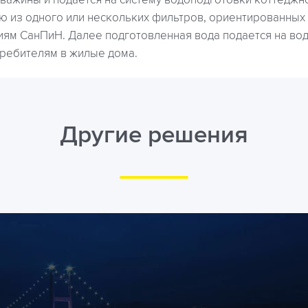
кважины и подается на систему водоподготовки коттеджн
ую из одного или нескольких фильтров, ориентированных
иям СанПиН. Далее подготовленная вода подается на в
требителям в жилые дома.
Другие решения