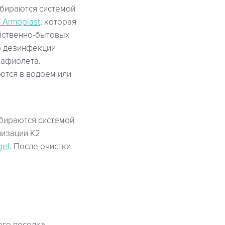
обираются системой
 Armoplast
, которая
йственно-бытовых
ю дезинфекции
рафиолета.
ются в водоем или
бираются системой
лизации К2
gel
. После очистки