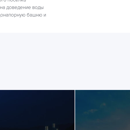
ого поселка
 на доведение воды
одонапорную башню и