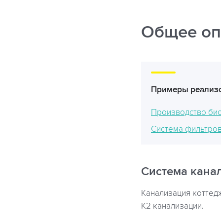
Общее оп
Примеры реализо
Производство био
Система фильтров
Система кана
Канализация коттедж
К2 канализации.