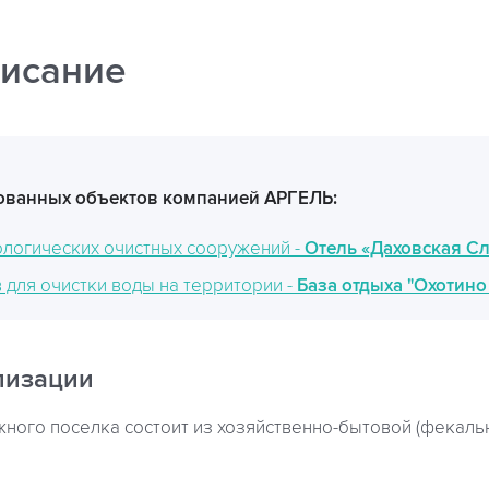
исание
ванных объектов компанией АРГЕЛЬ:
логических очистных сооружений -
Отель «Даховская С
 для очистки воды на территории -
База отдыха "Охотино
лизации
ного поселка состоит из хозяйственно-бытовой (фекальн