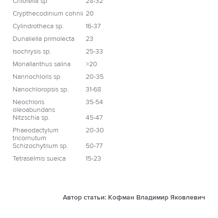
Chlorella sp.
28-32
Crypthecodinium cohnii
20
Cylindrotheca sp.
16-37
Dunaliella primolecta
23
Isochrysis sp.
25-33
Monallanthus salina
>20
Nannochloris sp.
20-35
Nanochloropsis sp.
31-68
Neochloris
35-54
oleoabundans
Nitzschia sp.
45-47
Phaeodactylum
20-30
tricornutum
Schizochytrium sp.
50-77
Tetraselmis sueica
15-23
Автор статьи: Кофман Владимир Яковлевич