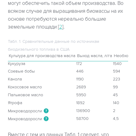
могут обеспечить такой объем производства. Во
всяком случае для выращивания биомассы на их
основе потребуются нереально большие
земельные площади [
2
].
Табл. 1. Сравнительные данные по источникам
биодизельного топлива в США
Культура для производства масла
Выход масла, л/га
Необходим
Кукуруза
172
1540
Соевые бобы
446
594
Канола
1190
223
Кокосовое масло
2689
99
Пальмовое масло
5950
45
Ятрофа
1892
140
136900
2
Микроводоросли
?
58700
4,5
Микроводоросли
?
Вместе с тем из данных Табл. 1 следует, что