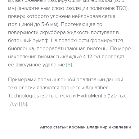
м), выложенный изолирующим материалом (0,75
мм) (аналогичным слою изоляции полигонов ТБО),
поверх которого уложена нейлоновая сетка
(толщиной до 5-6 мм). Протекающая по
поверхности скруббера жидкость поступает в
бетонный зумпф. На поверхности формируется
биопленка, перерабатывающая биогены. По мере
накопления биомассы каждые 4-12 сут проводят
ее вакуумное удаление [
8
].
Примерами промышленной реализации данной
технологии являются процессы Aquafiber
Technologies (30 тыс. т/сут) и HydroMentia (120 тыс.
т/сут) [
6
].
Автор статьи: Кофман Владимир Яковлевич