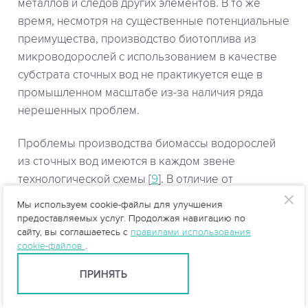
металлов и следов других элементов. В то же
время, несмотря на существенные потенциальные
преимущества, производство биотоплива из
микроводорослей с использованием в качестве
субстрата сточных вод не практикуется еще в
промышленном масштабе из-за наличия ряда
нерешенных проблем.
Проблемы производства биомассы водорослей
из сточных вод имеются в каждом звене
технологической схемы [
9
]. В отличие от
прогнозируемых результатов культивирования
Мы используем cookie-файлы для улучшения
микроводорослей в пресной воде, в случае
предоставляемых услуг. Продолжая навигацию по
сайту, вы соглашаетесь с
правилами использования
сточных вод скорость роста и состав
cookie-файлов
.
микроводорослей изменяются в зависимости от
исходных параметров субстрата. Липидный состав
ПРИНЯТЬ
и другие характеристики определяют выбор
видов водорослей для культивирования в пресной