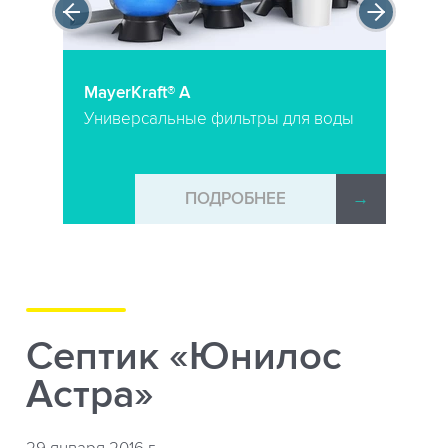
MayerKraft® A
Универсальные фильтры для воды
→
ПОДРОБНЕЕ
→
Септик «Юнилос
Астра»