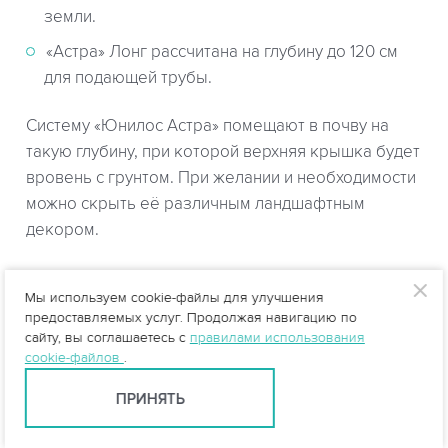
земли.
«Астра» Лонг рассчитана на глубину до 120 см
для подающей трубы.
Систему «Юнилос Астра» помещают в почву на
такую глубину, при которой верхняя крышка будет
вровень с грунтом. При желании и необходимости
можно скрыть её различным ландшафтным
декором.
Дополнительная комплектация
Мы используем cookie-файлы для улучшения
предоставляемых услуг. Продолжая навигацию по
Для наиболее эффективной очистки выходящей
сайту, вы соглашаетесь с
правилами использования
воды предлагается
блок доочистки, состоящий из
:
cookie-файлов
.
ПРИНЯТЬ
насоса, перекачивающего воду;
аппарата ультрафиолетового обеззараживания