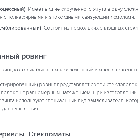
оцессный)
. Имеет вид не скрученного жгута в одну сло
ся с полиэфирными и эпоксидными связующими смолами.
семблированный)
. Состоит из нескольких сплошных стек
анный ровинг
винг, который бывает малосложенный и многосложенны
стурированный) ровинг представляет собой стекловолок
 волокон с равномерным натяжением. При изготовлении
овинга используют специальный вид замасливателя, кот
 для напыления.
ериалы. Стекломаты