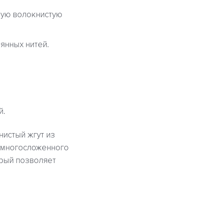
жную волокнистую
лянных нитей.
й.
нистый жгут из
 многосложенного
орый позволяет