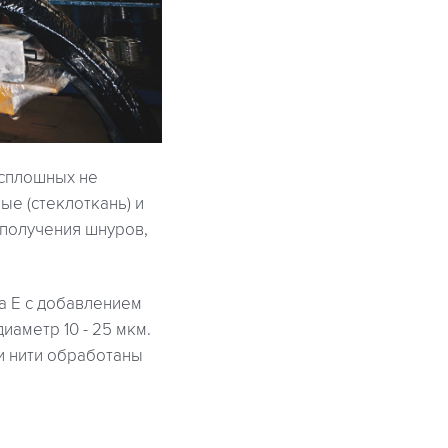
 сплошных не
ые (стеклоткань) и
 получения шнуров,
а Е с добавлением
иаметр 10 - 25 мкм.
и нити обработаны