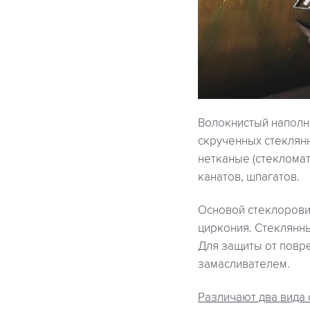
Волокнистый наполн
скрученных стеклянн
нетканые (стекломат
канатов, шпагатов.
Основой стеклорови
циркония. Стеклянны
Для защиты от повр
замасливателем.
Различают два вида