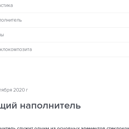
астика
полнитель
лы
еклокомпозита
тября 2020 г
ий наполнитель
итель служит одним из основных элементов стеклоко