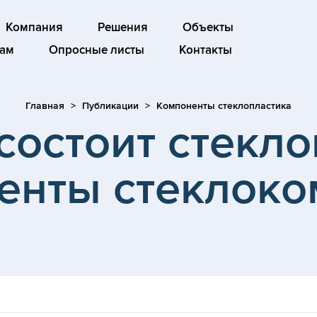
Компания
Решения
Объекты
ам
Опросные листы
Контакты
Главная
Публикации
Компоненты стеклопластика
состоит стекл
енты стеклоко