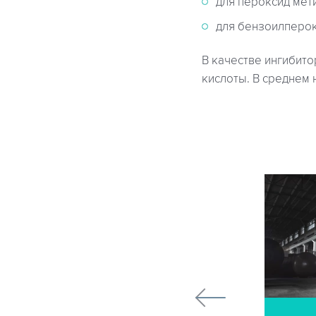
для пероксид мети
для бензоилперок
В качестве ингибит
кислоты. В среднем 