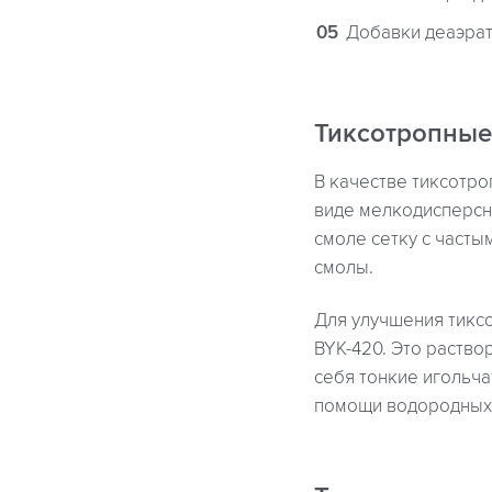
Добавки деаэра
Тиксотропные
В качестве тиксотро
виде мелкодисперсно
смоле сетку с часты
смолы.
Для улучшения тиксо
BYK-420. Это раств
себя тонкие игольч
помощи водородных 