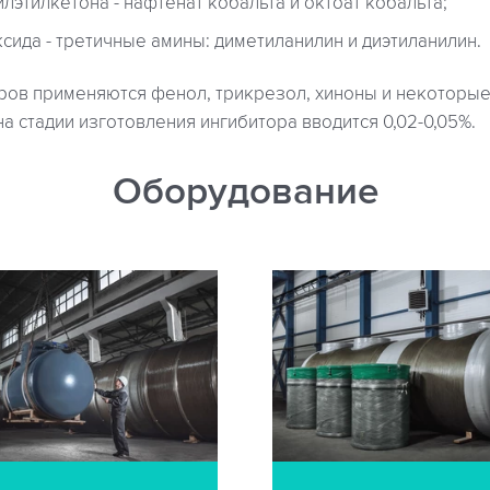
лэтилкетона - нафтенат кобальта и октоат кобальта;
сида - третичные амины: диметиланилин и диэтиланилин.
оров применяются фенол, трикрезол, хиноны и некоторы
на стадии изготовления ингибитора вводится 0,02-0,05%.
Оборудование