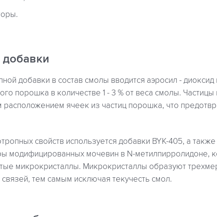
торы.
 добавки
пной добавки в состав смолы вводится аэросил - диоксид 
го порошка в количестве 1 - 3 % от веса смолы. Частиц
м расположением ячеек из частиц порошка, что предотв
тропных свойств используется добавки BYK-405, а также B
оры модифицированных мочевин в N-метилпирролидоне, 
атые микрокристаллы. Микрокристаллы образуют трехме
связей, тем самым исключая текучесть смол.