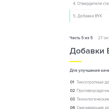
4. Отвердители ст
5. Добавки BYK
Часть 5 из 5
27 ок
Добавки 
Для улучшения каче
Тиксотропные до
Противоусадочн
Технологические
Смачивающие до