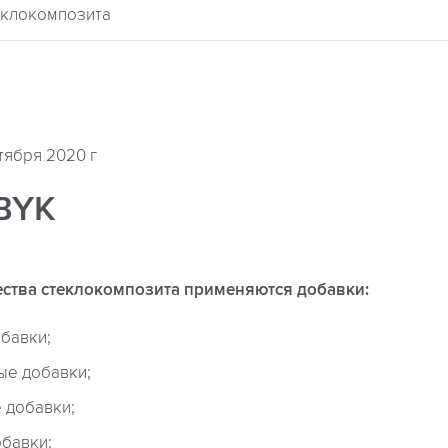
еклокомпозита
тября 2020 г
BYK
ства стеклокомпозита применяются добавки:
бавки;
ые добавки;
 добавки;
бавки;