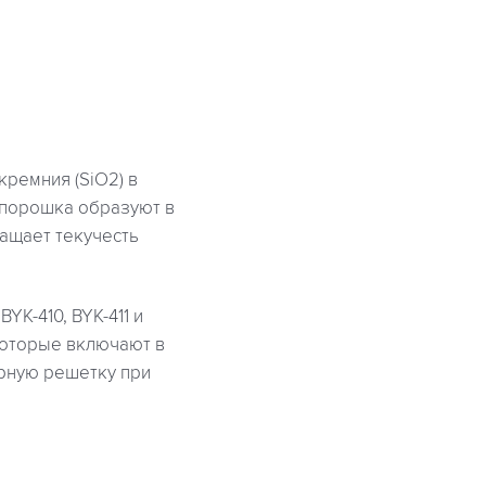
кремния (SiO2) в
ы порошка образуют в
ращает текучесть
YK-410, BYK-411 и
которые включают в
рную решетку при