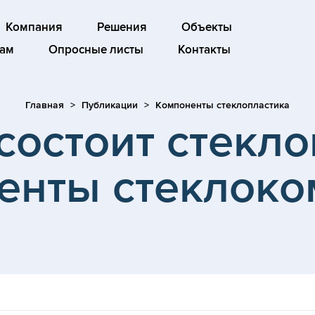
Компания
Решения
Объекты
ам
Опросные листы
Контакты
Главная
Публикации
Компоненты стеклопластика
состоит стекл
енты стеклоко