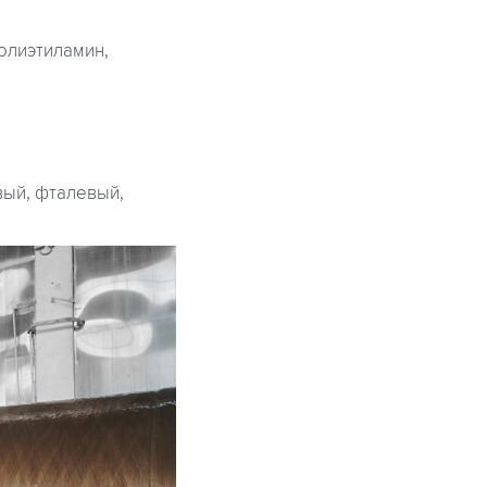
олиэтиламин,
вый, фталевый,