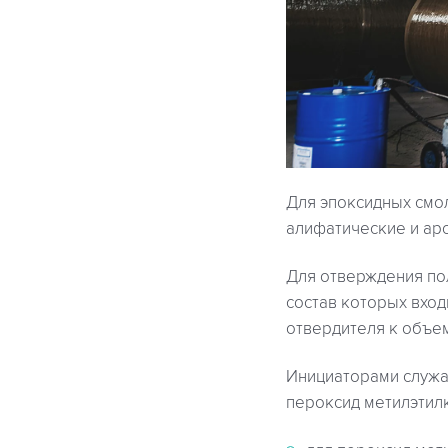
Для эпоксидных смо
алифатические и ар
Для отверждения по
состав которых вход
отвердителя к объем
Инициаторами служа
пероксид метилэтилк