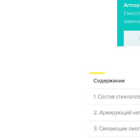
Armoplast
Armopl
Резервуары для хранения
Емкос
питьевой воды
химич
ПОДРОБНЕЕ
→
Содержание
1. Состав стеклопл
2. Армирующий на
3. Связующие смо