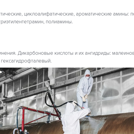
атические, циклоалифатические, ароматические амины: п
триэтилентетрамин, полиамины.
нения. Дикарбоновые кислоты и их ангидриды: малеино
 гексагидрофталевый.