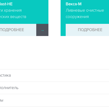
ast-HE
Векса-М
ти хранения
Ливневые очистные
еских веществ
сооружения
ПОДРОБНЕЕ
→
ПОДРОБНЕЕ
астика
полнитель
лы