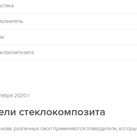
астика
полнитель
лы
еклокомпозита
тября 2020 г
ели стеклокомпозита
снове различных смол применяются отвердители, котор