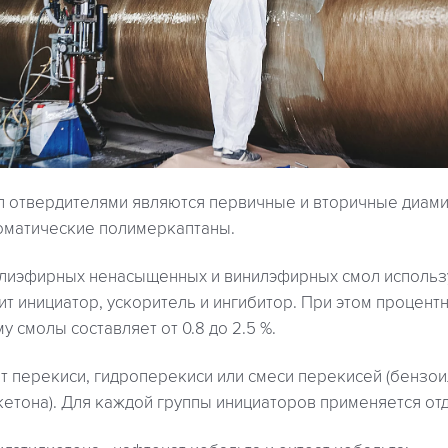
л отвердителями являются первичные и вторичные диами
оматические полимеркаптаны.
лиэфирных ненасыщенных и винилэфирных смол использу
ит инициатор, ускоритель и ингибитор. При этом процен
у смолы составляет от 0.8 до 2.5 %.
т перекиси, гидроперекиси или смеси перекисей (бензо
етона). Для каждой группы инициаторов применяется от