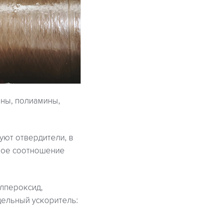
ны, полиамины,
ют отвердители, в
тное соотношение
илпероксид,
дельный ускоритель: