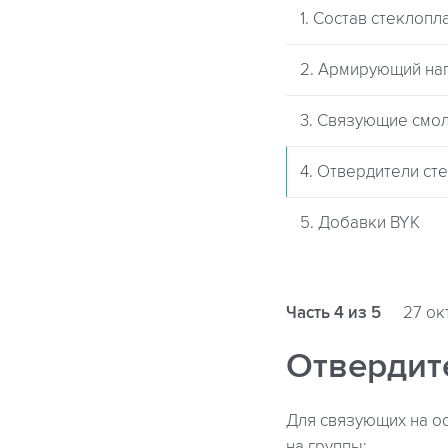
1. Состав стеклопл
2. Армирующий на
3. Связующие смо
4. Отвердители ст
5. Добавки BYK
Часть 4 из 5
27 ок
Отвердит
Для связующих на о
на группы: