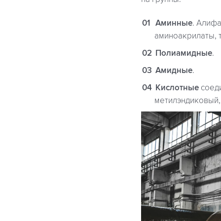
Аминные
. Алиф
аминоакрилаты, 
Полиамидные
.
Амидные
.
Кислотные
соеди
метилэндиковый,