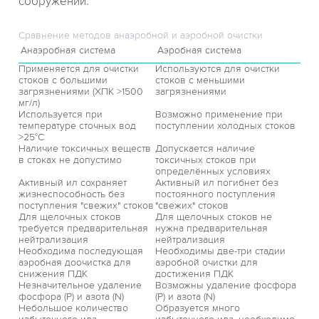
сооружений.
Сравнение методов анаэробной и аэробной очистки
Анаэробная система
Аэробная система
Применяется для очистки
Используются для очистки
стоков с большими
стоков с меньшими
загрязнениями (ХПК >1500
загрязнениями
мг/л)
Используется при
Возможно применение при
температуре сточных вод
поступлении холодных стоков
>25°C
Наличие токсичных веществ
Допускается наличие
в стоках не допустимо
токсичных стоков при
определённых условиях
Активный ил сохраняет
Активный ил погибнет без
жизнеспособность без
постоянного поступления
поступления "свежих" стоков
"свежих" стоков
Для щелочных стоков
Для щелочных стоков не
требуется предварительная
нужна предварительная
нейтрализация
нейтрализация
Необходима последующая
Необходимы две-три стадии
аэробная доочистка для
аэробной очистки для
снижения ПДК
достижения ПДК
Незначительное удаление
Возможны удаление фосфора
фосфора (P) и азота (N)
(P) и азота (N)
Небольшое количество
Образуется много