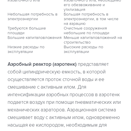
избыточного ила
избыточного ила, необходимо
его обезвоживание и
утилизация
Небольшая потребность в
Большая потребность в
электроэнергии
электроэнергии, в том числе
на аэрацию
Требуются большие
Очистные сооружения
площади
небольшие по площади
Большие капиталовложения
Меньше капиталовложений на
строительство
Низкие расходы по
Высокие расходы по
эксплуатации
эксплуатации
Аэробный реактор (аэротенк)
представляет
собой цилиндрическую емкость, в которой
осуществляется проток сточной воды и ее
смешивание с активным илом. Для
интенсификации аэробных процессов в аэротенк
подается воздух при помощи пневматических или
механических аэраторов. Аэрационная система
смешивает воду с активным илом, одновременно
насыщая ее кислородом, необходимым для