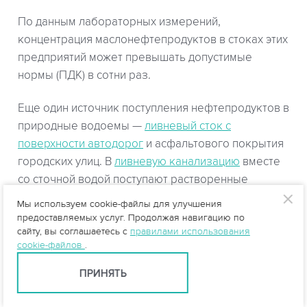
По данным лабораторных измерений,
концентрация маслонефтепродуктов в стоках этих
предприятий может превышать допустимые
нормы (ПДК) в сотни раз.
Еще один источник поступления нефтепродуктов в
природные водоемы —
ливневый сток с
поверхности автодорог
и асфальтового покрытия
городских улиц. В
ливневую канализацию
вместе
со сточной водой поступают растворенные
остатки бензина, пролитого масла, конденсаты
Мы используем cookie-файлы для улучшения
автомобильных выхлопов.
предоставляемых услуг. Продолжая навигацию по
сайту, вы соглашаетесь с
правилами использования
cookie-файлов
.
Биологическая опасность
нефтепродуктов в
природных водах связана с их химическим
ПРИНЯТЬ
составом и физическими свойствами.
Маслонефтепродукты плохо растворимы в воде и