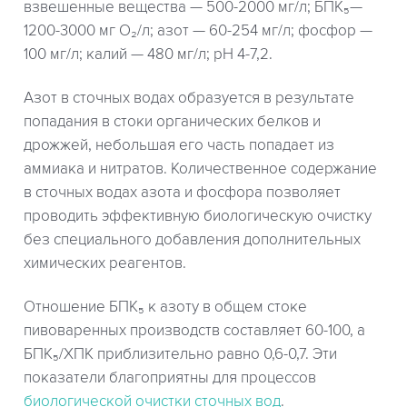
взвешенные вещества — 500-2000 мг/л; БПК₅—
1200-3000 мг О₂/л; азот — 60-254 мг/л; фосфор —
100 мг/л; калий — 480 мг/л; рН 4-7,2.
Азот в сточных водах образуется в результате
попадания в стоки органических белков и
дрожжей, небольшая его часть попадает из
аммиака и нитратов. Количественное содержание
в сточных водах азота и фосфора позволяет
проводить эффективную биологическую очистку
без специального добавления дополнительных
химических реагентов.
Отношение БПК₅ к азоту в общем стоке
пивоваренных производств составляет 60-100, а
БПК₅/ХПК приблизительно равно 0,6-0,7. Эти
показатели благоприятны для процессов
биологической очистки сточных вод
.