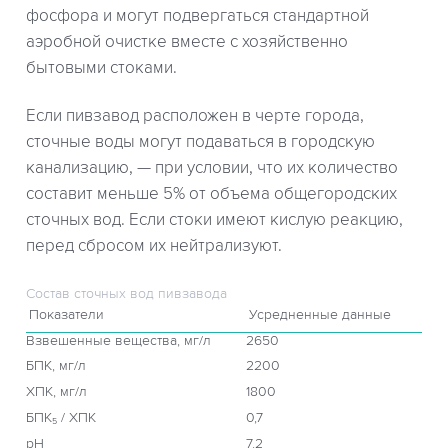
фосфора и могут подвергаться стандартной
аэробной очистке вместе с хозяйственно
бытовыми стоками.
Если пивзавод расположен в черте города,
сточные воды могут подаваться в городскую
канализацию, — при условии, что их количество
составит меньше 5% от объема общегородских
сточных вод. Если стоки имеют кислую реакцию,
перед сбросом их нейтрализуют.
Состав сточных вод пивзавода
Показатели
Усредненные данные
Взвешенные вещества, мг/л
2650
БПК, мг/л
2200
ХПК, мг/л
1800
БПК₅ / ХПК
0,7
рН
7,2