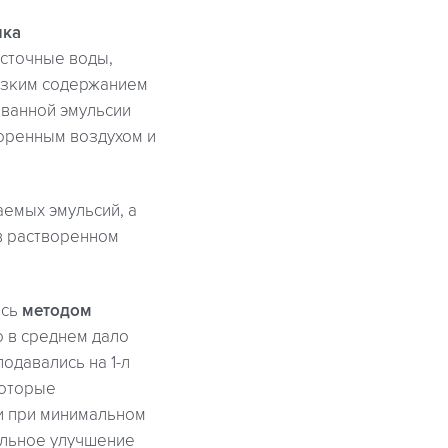
ика
 сточные воды,
изким содержанием
ванной эмульсии
оренным воздухом и
емых эмульсий, а
в растворенном
ись
методом
 в среднем дало
одавались на 1-л
которые
ии при минимальном
ельное улучшение