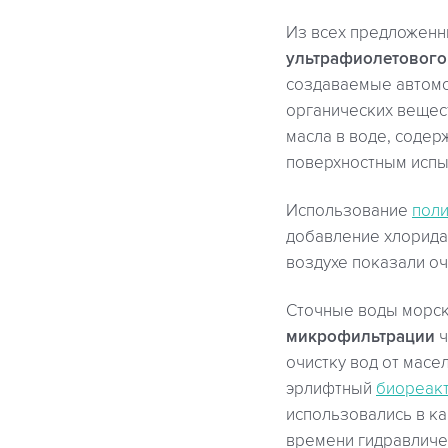
Из всех предложенн
ультрафиолетового
создаваемые автомо
органических вещес
масла в воде, соде
поверхностным испы
Использование
поли
добавление хлорида
воздухе показали о
Сточные воды морс
микрофильтрации
ч
очистку вод от масе
эрлифтный
биореак
использовались в ка
времени гидравличес