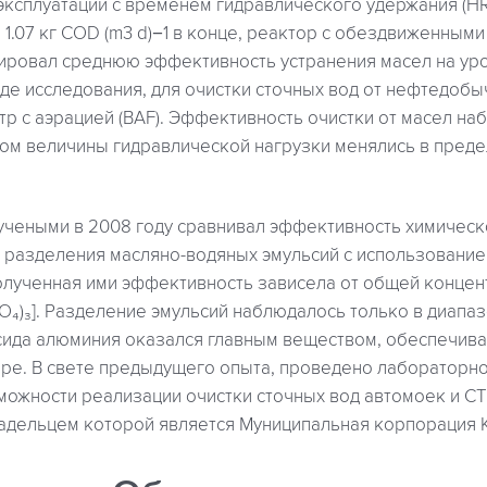
2 эксплуатации с временем гидравлического удержания (HR
1.07 кг COD (m3 d)−1 в конце, реактор с обездвиженны
ировал среднюю эффективность устранения масел на ур
оде исследования, для очистки сточных вод от нефтедоб
р с аэрацией (BAF). Эффективность очистки от масел на
том величины гидравлической нагрузки менялись в предела
учеными в 2008 году сравнивал эффективность химическ
 разделения масляно-водяных эмульсий с использовани
олученная ими эффективность зависела от общей концен
(SO₄)₃]. Разделение эмульсий наблюдалось только в диапа
ксида алюминия оказался главным веществом, обеспечив
оре. В свете предыдущего опыта, проведено лабораторно
можности реализации очистки сточных вод автомоек и С
ладельцем которой является Муниципальная корпорация К