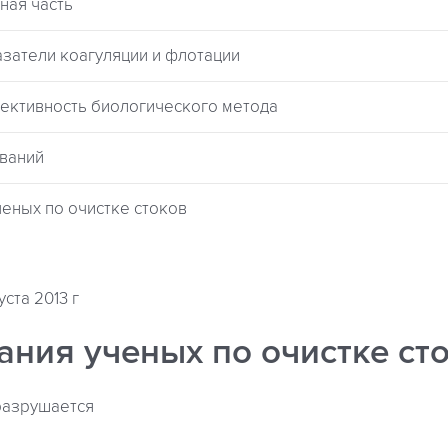
ная часть
казатели коагуляции и флотации
фективность биологического метода
ований
ченых по очистке стоков
уста 2013 г
ания ученых по очистке ст
разрушается