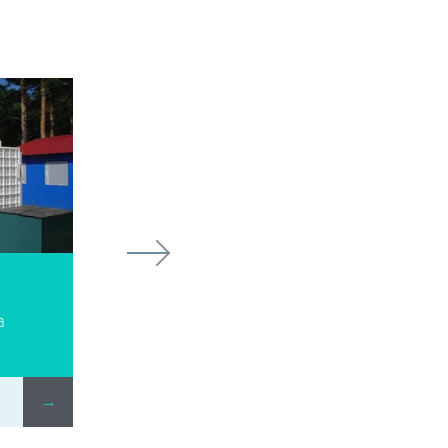
Argel T
а
Очистка сточных вод от
нефтепродуктов
→
ПОДРОБНЕЕ
→