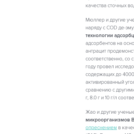
качества сточных во
Мюллер и другие уче
наряду с COD де-эм
технологии адсорб
адсорбентов на осн
антрацит продемонс
соответственно, со 
году провел исследо
содержащих до 4000 
активированный уго
сравнению с другими
г, 8.0 г и 10 г/л со
Жао и другие учены
микроорганизмов 
опреснением
в каче