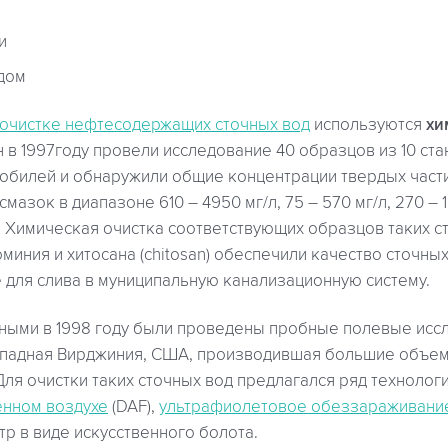
и
дом
очистке нефтесодержащих сточных вод
используются
хи
 в 1997году провели исследование 40 образцов из 10 ста
обилей и обнаружили общие концентрации твердых части
мазок в диапазоне 610 – 4950 мг/л, 75 – 570 мг/л, 270 – 1
. Химическая очистка соответствующих образцов таких с
иния и хитосана (chitosan) обеспечили качество сточных
 для слива в муниципальную канализационную систему.
еными в 1998 году были проведены пробные полевые исс
ападная Вирджиния, США, производившая большие объем
ля очистки таких сточных вод предлагался ряд технологи
енном воздухе
(DAF),
ультрафиолетовое обеззараживани
р в виде искусственного болота.