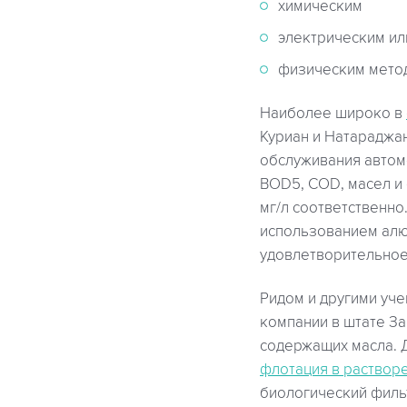
химическим
электрическим ил
физическим мето
Наиболее широко в
Куриан и Натараджан
обслуживания автом
BOD5, COD, масел и с
мг/л соответственно
использованием алюм
удовлетворительное
Ридом и другими уч
компании в штате З
содержащих масла. Д
флотация в раствор
биологический фильт