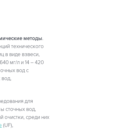
мические методы
.
нций технического
ц в виде взвеси,
640 мг/л и 14 – 420
точных вод с
 вод,
ледования для
ы сточных вод,
й очистки, среди них
е
(UF),