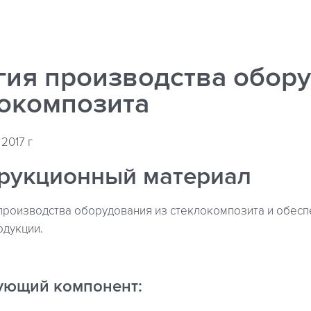
гия производства обор
локомпозита
2017 г
рукционный материал
производства оборудования из стеклокомпозита и обес
одукции.
зующий компонент: