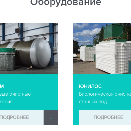
Оборудование
-М
ЮНИЛОС
вые очистные
Биологическая очистк
жения
сточных вод
ПОДРОБНЕЕ
→
ПОДРОБНЕЕ