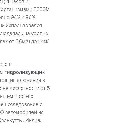
T) 4 часов и
ми организмами B350M
овне 94% и 86%
ычи использовался
блюдалась на уровне
х от 0.6м/ч до 1.4м/
ого и
ем
гидролизующих
трации алюминия в
зоне кислотности от 5
авшем процесс
е исследование с
ТО автомобилей на
алькутты, Индия.