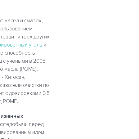
т масел и смазок,
спользованием
нтрацит и трех других
вированный уголь
и
ю способность
д с учеными в 2005
о масла (POME),
- Хитосан,
казатели очистки по
ит с дозировками 0.5
од POME.
виженных
нефтедобычи перед
тивированным илом