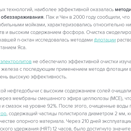
ых технологий, наиболее эффективной оказалась
метод
 обеззараживания
. Пак и Чен в 2000 году сообщили, что
бильными мойками, характеризовались относительно н
тв и высоким содержанием фосфора. Очистка смоделиро
ржавшей n-октан исследовалась методами
флотации
раств
танием Яса.
электролитов
не обеспечило эффективной очистки изуча
 железа с последующим применением метода флотации 
чень высокую эффективность.
кой нефтедобычи с высоким содержанием солей очищал
ерез мембраны смешанного эфира целлюлозы (MCE), что
л и смазок на уровне 92%. После этого, очищенные воды п
тор
, содержащий частицы полистирола диаметром 2 мм, 
честве опорного материала. Через 210 дней эксплуатац
кого удержания (HRT) 12 часов, было достигнуто значит