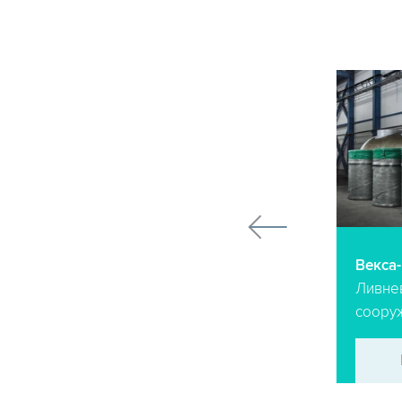
Argel Auto
Очистные сооружения для
автомоек
ПОДРОБНЕЕ
→
Векса
Ливне
соору