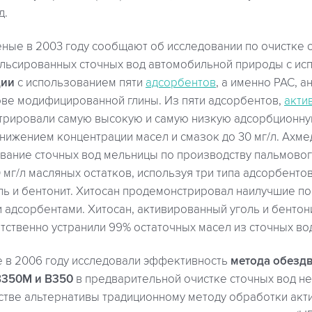
д.
ные в 2003 году сообщают об исследовании по очистке о
ульсированных сточных вод автомобильной природы с и
ции
с использованием пяти
адсорбентов
, а именно PAC, а
ове модифицированной глины. Из пяти адсорбентов,
акти
трировали самую высокую и самую низкую адсорбционну
снижением концентрации масел и смазок до 30 мг/л. Ахме
вание сточных вод мельницы по производству пальмовог
мг/л масляных остатков, используя три типа адсорбентов 
ль и бентонит. Хитосан продемонстрировал наилучшие по
 адсорбентами. Хитосан, активированный уголь и бентон
ответственно устранили 99% остаточных масел из сточных в
е в 2006 году исследовали эффективность
метода обезд
B350M и B350
в предварительной очистке сточных вод 
стве альтернативы традиционному методу обработки ак