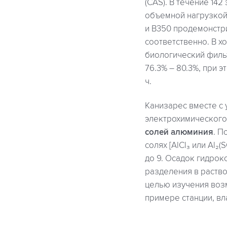
(CAS). В течение 14
объемной нагрузкой 
и B350 продемонстр
соответственно. В х
биологический фильт
76.3% – 80.3%, при э
ч.
Канизарес вместе с 
электрохимического
солей алюминия
. П
солях [AlCl₃ или Al₂
до 9. Осадок гидро
разделения в раств
целью изучения воз
примере станции, в