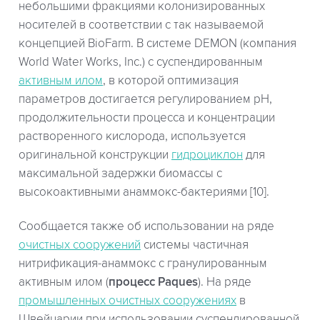
небольшими фракциями колонизированных
носителей в соответствии с так называемой
концепцией BioFarm. В системе DEMON (компания
World Water Works, Inc.) с суспендированным
активным илом
, в которой оптимизация
параметров достигается регулированием рН,
продолжительности процесса и концентрации
растворенного кислорода, используется
оригинальной конструкции
гидроциклон
для
максимальной задержки биомассы с
высокоактивными анаммокс-бактериями [10].
Сообщается также об использовании на ряде
очистных сооружений
системы частичная
нитрификация-анаммокс с гранулированным
активным илом (
процесс Paques
). На ряде
промышленных очистных сооружениях
в
Швейцарии при использовании суспендированной