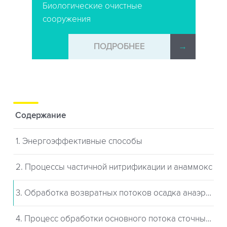
Биологические очистные
сооружения
→
ПОДРОБНЕЕ
→
Содержание
1. Энергоэффективные способы
2. Процессы частичной нитрификации и анаммокс
3. Обработка возвратных потоков осадка анаэробного сбраживания
4. Процесс обработки основного потока сточных вод