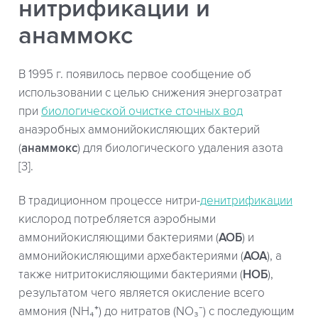
нитрификации и
анаммокс
В 1995 г. появилось первое сообщение об
использовании с целью снижения энергозатрат
при
биологической очистке сточных вод
анаэробных аммонийокисляющих бактерий
(
анаммокс
) для биологического удаления азота
[3].
В традиционном процессе нитри-
денитрификации
кислород потребляется аэробными
аммонийокисляющими бактериями (
АОБ
) и
аммонийокисляющими архебактериями (
АОА
), а
также нитритокисляющими бактериями (
НОБ
),
результатом чего является окисление всего
аммония (NH₄⁺) до нитратов (NO₃⁻) с последующим