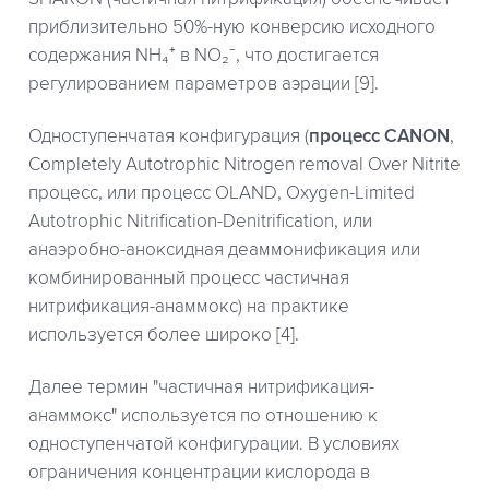
приблизительно 50%-ную конверсию исходного
содержания NH₄⁺ в NO₂⁻, что достигается
регулированием параметров аэрации [9].
Одноступенчатая конфигурация (
процесс CANON
,
Completely Autotrophic Nitrogen removal Over Nitrite
процесс, или процесс OLAND, Oxygen-Limited
Autotrophic Nitrification-Denitrification, или
анаэробно-аноксидная деаммонификация или
комбинированный процесс частичная
нитрификация-анаммокс) на практике
используется более широко [4].
Далее термин "частичная нитрификация-
анаммокс" используется по отношению к
одноступенчатой конфигурации. В условиях
ограничения концентрации кислорода в