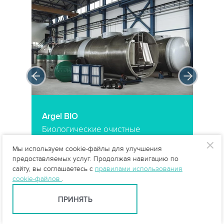
Argel BIO
Биологические очистные
сооружения
Мы используем cookie-файлы для улучшения
предоставляемых услуг. Продолжая навигацию по
сайту, вы соглашаетесь с
правилами использования
→
ПОДРОБНЕЕ
→
cookie-файлов
.
ПРИНЯТЬ