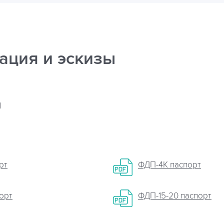
ация и эскизы
я
рт
ФДП-4К паспорт
орт
ФДП-15-20 паспорт