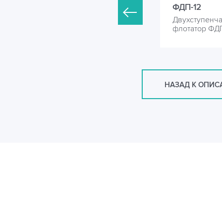
ДП-10
ФДП-12
вухступенчатый проточный
Двухступенч
лотатор ФДП
флотатор ФД
НАЗАД К ОПИ