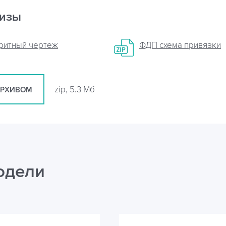
кизы
аритный чертеж
ФДП схема привязки
zip, 5.3 Мб
АРХИВОМ
одели