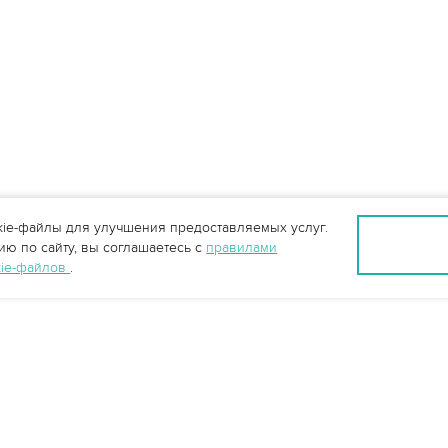
ie-файлы для улучшения предоставляемых услуг.
ю по сайту, вы соглашаетесь с
правилами
kie-файлов
.
info@vo-da.ru