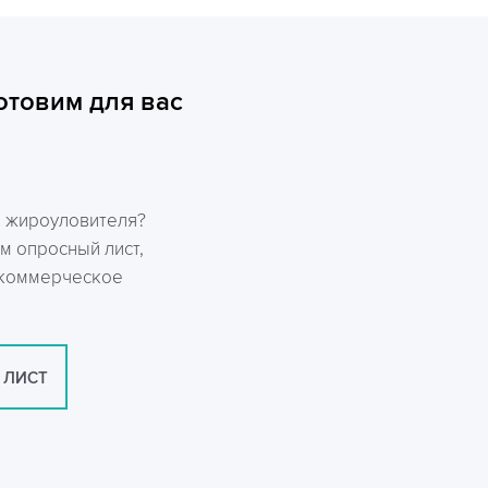
отовим для вас
р жироуловителя?
м опросный лист,
 коммерческое
 ЛИСТ