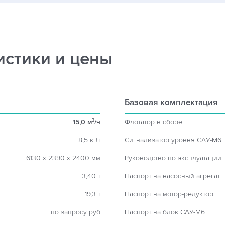
истики и цены
Базовая комплектация
15,0 м
/ч
Флотатор в сборе
3
8,5 кВт
Сигнализатор уровня САУ-М6
6130 х 2390 х 2400 мм
Руководство по эксплуатации
3,40 т
Паспорт на насосный агрегат
19,3 т
Паспорт на мотор-редуктор
по запросу руб
Паспорт на блок САУ-М6