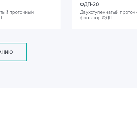
ФДП-20
атый проточный
Двухступенчатый проточ
П
флотатор ФДП
САНИЮ