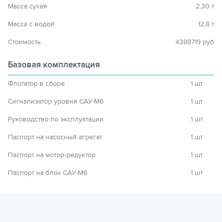
Масса сухая
2,30 т
Масса с водой
12,8 т
Стоимость
4388719 руб
Базовая комплектация
Флотатор в сборе
1 шт
Сигнализатор уровня САУ-М6
1 шт
Руководство по эксплуатации
1 шт
Паспорт на насосный агрегат
1 шт
Паспорт на мотор-редуктор
1 шт
Паспорт на блок САУ-М6
1 шт