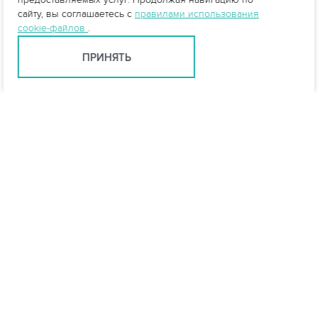
сайту, вы соглашаетесь с
правилами использования
cookie-файлов
.
ПРИНЯТЬ
info@vo-da.ru
Ярославль +7 (4852) 60-90-35
Москва +7 (495) 215-16-54
Мессенджеры