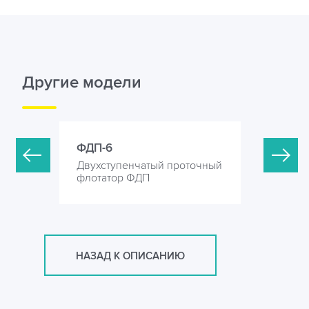
Другие модели
ФДП-6
ФДП-10
оточный
Двухступенчатый проточный
Двухступ
флотатор ФДП
флотатор
НАЗАД К ОПИСАНИЮ