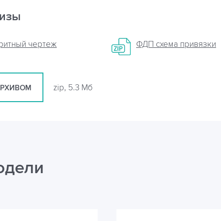
кизы
аритный чертеж
ФДП схема привязки
zip, 5.3 Мб
АРХИВОМ
одели