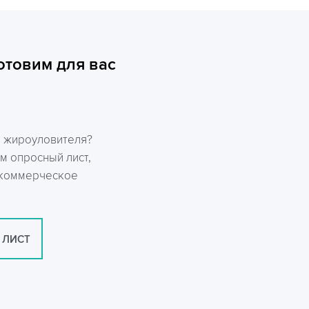
отовим для вас
р жироуловителя?
м опросный лист,
 коммерческое
 ЛИСТ