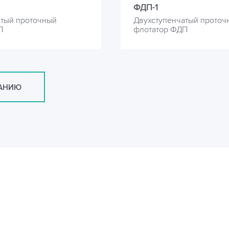
ФДП-1
атый проточный
Двухступенчатый проточ
П
флотатор ФДП
САНИЮ