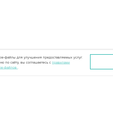
ie-файлы для улучшения предоставляемых услуг.
ю по сайту, вы соглашаетесь с
правилами
kie-файлов
.
info@vo-da.ru