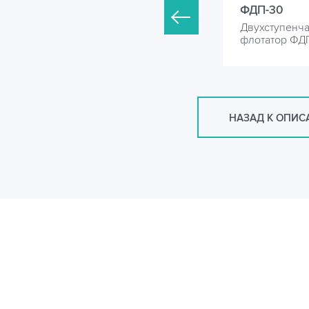
ДП-20
ФДП-30
вухступенчатый проточный
Двухступенч
лотатор ФДП
флотатор ФД
НАЗАД К ОПИ