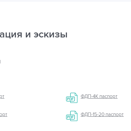
ация и эскизы
я
рт
ФДП-4К паспорт
орт
ФДП-15-20 паспорт