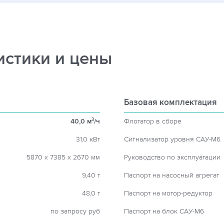
истики и цены
Базовая комплектация
40,0 м
/ч
Флотатор в сборе
3
31,0 кВт
Сигнализатор уровня САУ-М6
5870 х 7385 х 2670 мм
Руководство по эксплуатации
9,40 т
Паспорт на насосный агрегат
48,0 т
Паспорт на мотор-редуктор
по запросу руб
Паспорт на блок САУ-М6