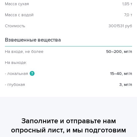
Масса сухая
1,85 т
Масса с водой
7,0 т
Стоимость
3001531 руб
Взвешенные вещества
На входе, не более
50–200, мг/л
На выходе:
- локальная
15–40, мг/л
?
- глубокая
3, мг/л
Заполните и отправьте нам
опросный лист, и мы подготовим