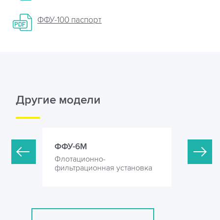
ФФУ-100 паспорт
Другие модели
ФФУ-6М
ФФУ-15
Флотационно-
Флотацио
ановка
фильтрационная установка
фильтрац