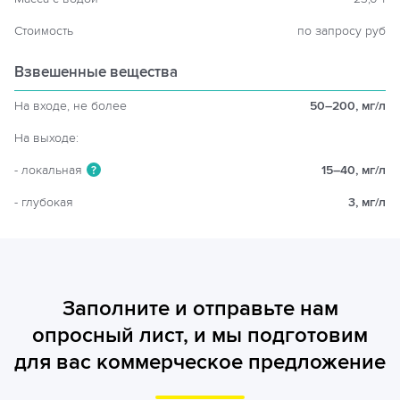
Стоимость
по запросу руб
Взвешенные вещества
На входе, не более
50–200, мг/л
На выходе:
- локальная
15–40, мг/л
?
- глубокая
3, мг/л
Заполните и отправьте нам
опросный лист, и мы подготовим
для вас коммерческое предложение