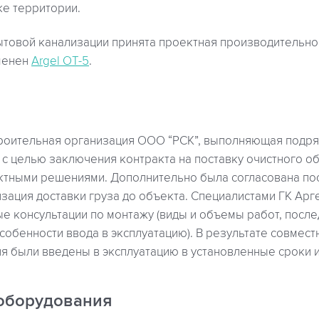
ке территории.
товой канализации принята проектная производительност
менен
Argel OT-5
.
троительная организация ООО “РСК”, выполняющая подр
 с целью заключения контракта на поставку очистного о
ектными решениями. Дополнительно была согласована по
зация доставки груза до объекта. Специалистами ГК Арг
е консультации по монтажу (виды и объемы работ, посл
собенности ввода в эксплуатацию). В результате совмест
я были введены в эксплуатацию в установленные сроки и
оборудования