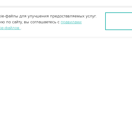
ie-файлы для улучшения предоставляемых услуг.
ю по сайту, вы соглашаетесь с
правилами
kie-файлов
.
info@vo-da.ru
Ярославль +7 (4852) 60-90-35
Москва +7 (495) 215-16-54
Мессенджеры