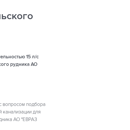
я
льского
льностью 15 л/с
кого рудника АО
 с вопросом подбора
й канализации для
дника АО "ЕВРАЗ