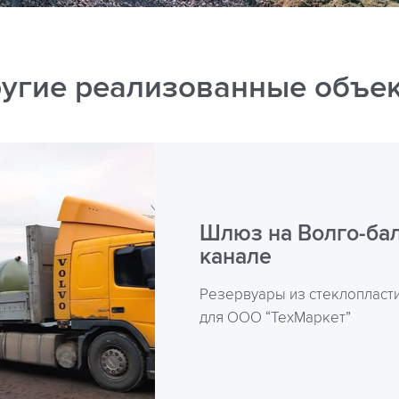
угие реализованные объе
Шлюз на Волго-ба
канале
Резервуары из стеклопласти
для ООО “ТехМаркет”