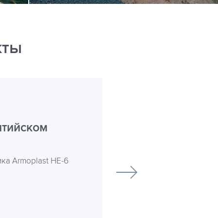
кты
лтийском
ка Armoplast НЕ-6