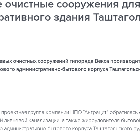
 очистные сооружения дл
ративного здания Таштаго
вых очистных сооружений типоряда Векса производите
нового административно-бытового корпуса Таштагольс
 проектная группа компании НПО “Антрацит” обратилась
й ливневой канализации, а также жироуловителя бытово
го административно-бытового корпуса Таштагольского ру