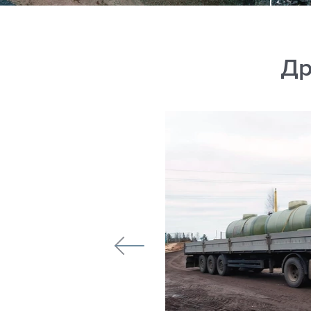
Др
ОО "Молочный
завода ООО "Молочный