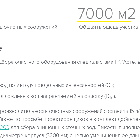
7000 м2
ь очистных сооружений
Общая площадь участка
е
дбора очистного оборудования специалистами ГК “Аргел
вод по методу предельных интенсивностей (Q
);
r
д дождевых вод направляемый на очистку (Q
).
lim
роизводительность очистных сооружений составила 15 л/
 Также по просьбе проектировщиков в комплект добавле
3200
для сбора очищенных сточных вод. Емкость выполне
 диаметре корпуса (3200 мм) с целью уменьшения ее дли