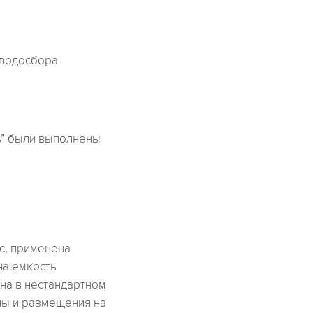
 водосбора
ь” были выполнены
с, применена
на емкость
на в нестандартном
ны и размещения на