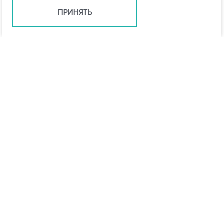
ПРИНЯТЬ
info@vo-da.ru
Ярославль +7 (4852) 60-90-35
Москва +7 (495) 215-16-54
Мессенджеры