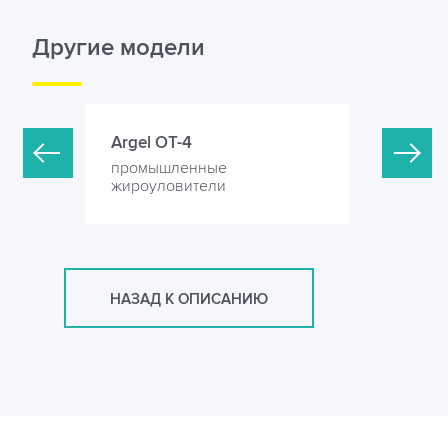
Другие модели
Argel OT-4
Argel OT-
промышленные
промышл
жироуловители
жироулов
НАЗАД К ОПИСАНИЮ