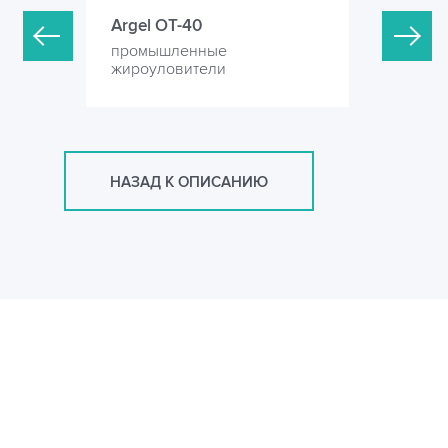
Argel OT-40
Argel OT
промышленные
промышл
жироуловители
жироулов
НАЗАД К ОПИСАНИЮ