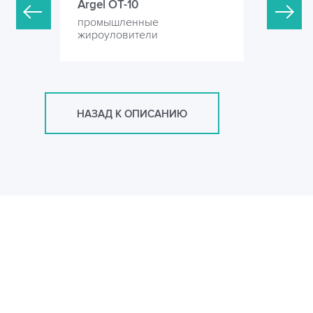
Argel OT-10
Argel OT-
промышленные
промышл
жироуловители
жироулов
НАЗАД К ОПИСАНИЮ