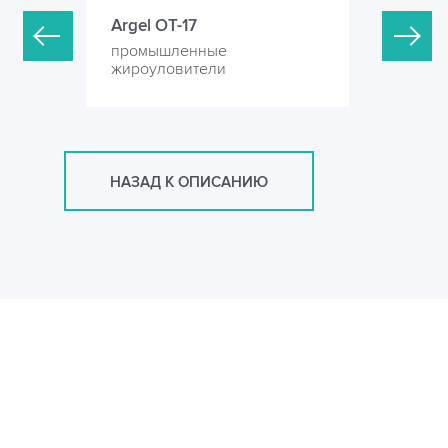
Argel OT-17
Argel OT
промышленные
промышл
жироуловители
жироулов
НАЗАД К ОПИСАНИЮ