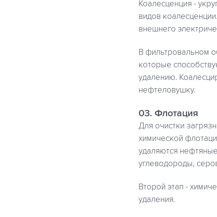
Коалесценция - укру
видов коалесценции
внешнего электриче
В фильтровальном о
которые способству
удалению. Коалесцир
нефтеловушку.
03. Флотация
Для очистки загряз
химической флотаци
удаляются нефтяные 
углеводороды, серов
Второй этап - химич
удаления.