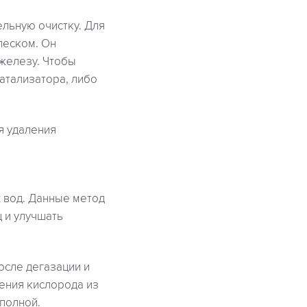
льную очистку. Для
песком. Он
железу. Чтобы
атализатора, либо
я удаления
 вод. Данные метод
 и улучшать
осле дегазации и
ления кислорода из
полной.