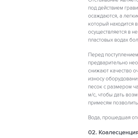
Отстаивание являет
под действием грав
осаждаются, а легки
который находится в
осуществляется в н
пластовых водах бол
Перед поступлением
предварительно нео
снижают качество оч
износу оборудовани
песок с размером час
м/с, чтобы дать во
примесям позволить 
Вода, прошедшая от
02. Коалесценци