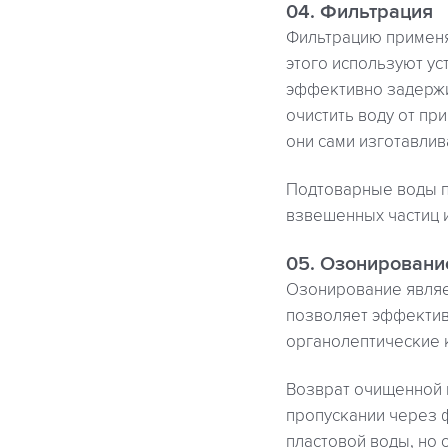
04. Фильтрация
Фильтрацию применя
этого используют ус
эффективно задержи
очистить воду от пр
они сами изготавлив
Подтоварные воды п
взвешенных частиц 
05. Озонировани
Озонирование являе
позволяет эффектив
органолептические 
Возврат очищенной 
пропускании через ф
пластовой воды, но 