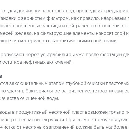
ют для доочистки пластовых вод, прошедших предварите
тановки с зернистым фильтром, как правило, кварцевым 
вает взвешенные частицы и нейтрален по отношению к 
имесей железа, на фильтрующие элементы наносят слой к
аются из материалов с каталитическими свойствами.
ропускают через ультрафильтры уже после флотации дл
и остатков нефтяных включений.
е
тся заключительным этапом глубокой очистки пластовых
но удалять бактериальное загрязнение, тетраэтилсвинец
качества очищенной воды.
воды в продуктивный нефтяной пласт возможен только п
ильтр с песчаной загрузкой. При этом не требуется уда
очистка от нефтяных загрязнений должна быть наиболее 