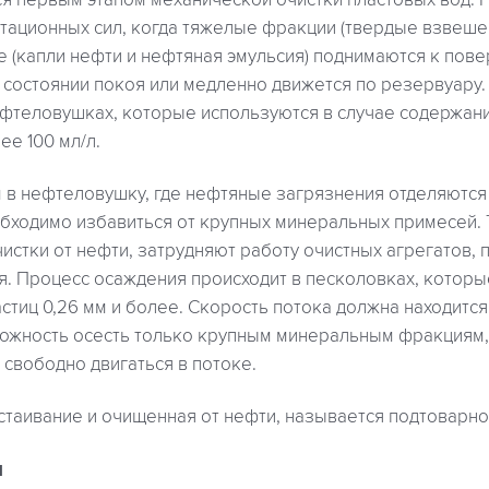
ся первым этапом механической очистки пластовых вод. 
итационных сил, когда тяжелые фракции (твердые взвеше
е (капли нефти и нефтяная эмульсия) поднимаются к пове
 состоянии покоя или медленно движется по резервуару.
ефтеловушках, которые используются в случае содержани
ее 100 мл/л.
 в нефтеловушку, где нефтяные загрязнения отделяются
бходимо избавиться от крупных минеральных примесей. 
истки от нефти, затрудняют работу очистных агрегатов, 
я. Процесс осаждения происходит в песколовках, котор
тиц 0,26 мм и более. Скорость потока должна находится в
зможность осесть только крупным минеральным фракциям,
свободно двигаться в потоке.
стаивание и очищенная от нефти, называется подтоварно
я