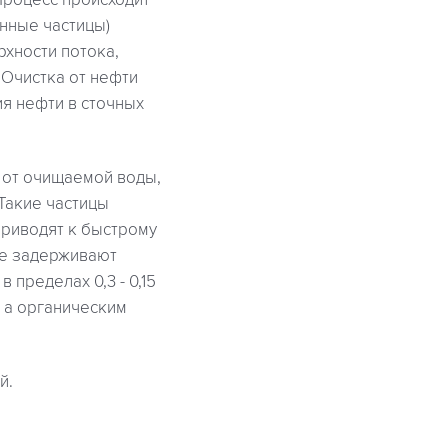
Процесс происходит
нные частицы)
рхности потока,
 Очистка от нефти
я нефти в сточных
 от очищаемой воды,
Такие частицы
приводят к быстрому
ые задерживают
 пределах 0,3 - 0,15
 а органическим
й.