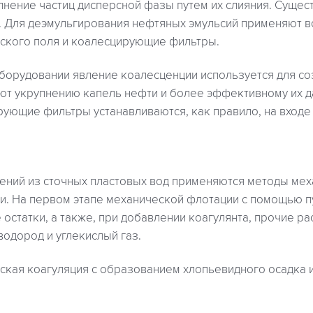
пнение частиц дисперсной фазы путем их слияния. Сущес
. Для деэмульгирования нефтяных эмульсий применяют в
ского поля и коалесцирующие фильтры.
борудовании явление коалесценции используется для со
ют укрупнению капель нефти и более эффективному их 
ующие фильтры устанавливаются, как правило, на входе
нений из сточных пластовых вод применяются методы мех
и. На первом этапе механической флотации с помощью п
остатки, а также, при добавлении коагулянта, прочие р
одород и углекислый газ.
еская коагуляция с образованием хлопьевидного осадка