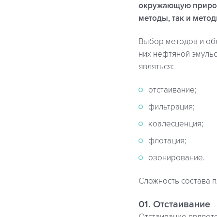
окружающую природ
методы, так и мето
Выбор методов и обо
них нефтяной эмуль
являться
:
отстаивание;
фильтрация;
коалесценция;
флотация;
озонирование.
Сложность состава п
01. Отстаивание