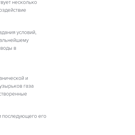
твует несколько
оздействие
здания условий,
дальнейшему
 воды в
анической и
узырьков газа
астворенные
 и последующего его