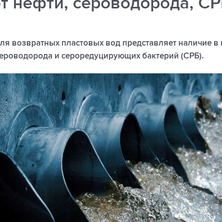
т нефти, сероводорода, С
ля возвратных пластовых вод представляет наличие в 
ероводорода и сероредуцирующих бактерий (СРБ).