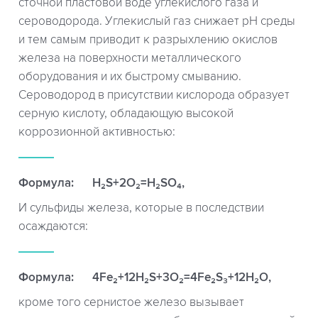
сточной пластовой воде углекислого газа и
сероводорода. Углекислый газ снижает рН среды
и тем самым приводит к разрыхлению окислов
железа на поверхности металлического
оборудования и их быстрому смыванию.
Сероводород в присутствии кислорода образует
серную кислоту, обладающую высокой
коррозионной активностью:
Формула:
H₂S+2O₂=H₂SO₄,
И сульфиды железа, которые в последствии
осаждаются:
Формула:
4Fe₂+12H₂S+3O₂=4Fe₂S₃+12H₂O,
кроме того сернистое железо вызывает