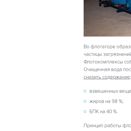
Во флотаторе образ
частицы загрязнений
Флотокомплексы соб
Очищенная вода пост
снизить содержание
взвешенных вещес
жиров на 98 %;
БПК на 40 %.
Принцип работы фло