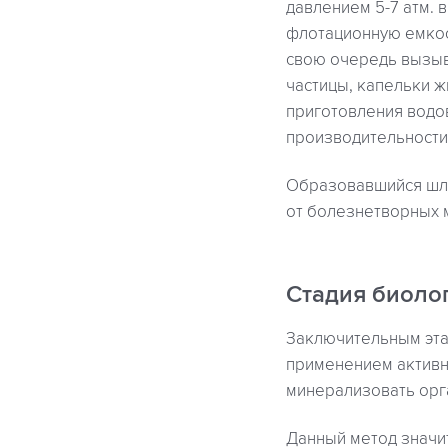
давлением 5-7 атм.
флотационную емкос
свою очередь вызыв
частицы, капельки ж
приготовления водов
производительности
Образовавшийся шла
от болезнетворных м
Стадия биоло
Заключительным эта
применением активно
минерализовать орг
Данный метод значи