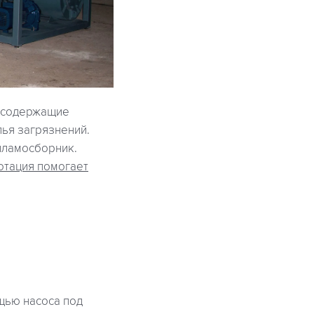
, содержащие
пья загрязнений.
шламосборник.
отация помогает
щью насоса под