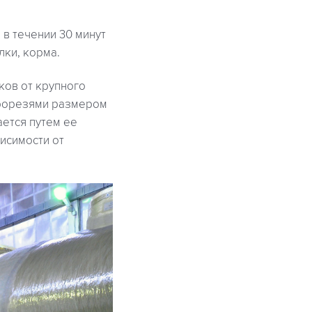
в течении 30 минут
лки, корма.
ков от крупного
прорезями размером
ется путем ее
исимости от