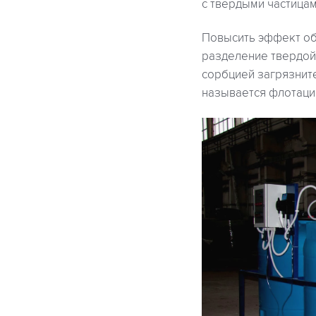
с твердыми частицам
Повысить эффект об
разделение твердой
сорбцией загрязнит
называется флотаци