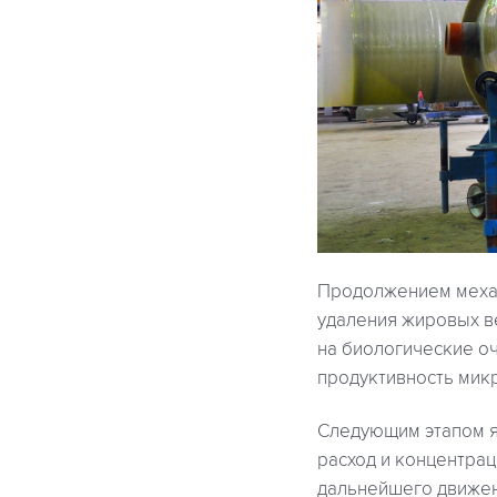
Продолжением меха
удаления жировых ве
на биологические о
продуктивность мик
Следующим этапом 
расход и концентра
дальнейшего движен