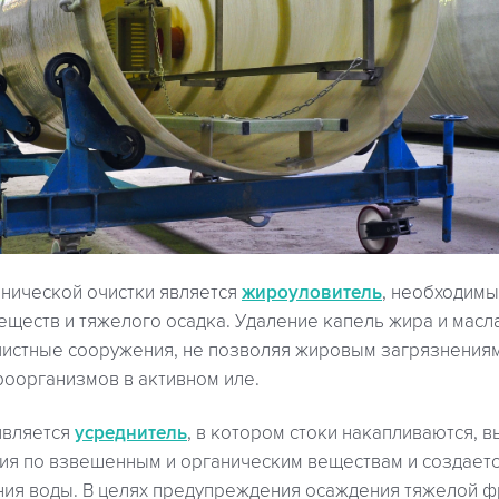
нической очистки является
жироуловитель
, необходимы
ществ и тяжелого осадка. Удаление капель жира и масл
чистные сооружения, не позволяя жировым загрязнениям
роорганизмов в активном иле.
является
усреднитель
, в котором стоки накапливаются, 
ция по взвешенным и органическим веществам и создаетс
ия воды. В целях предупреждения осаждения тяжелой фр