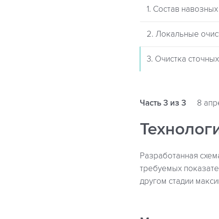
1. Состав навозных
2. Локальные очи
3. Очистка сточных
Часть 3 из 3
8 апр
Технологи
Разработанная схем
требуемых показате
другом стадии макс