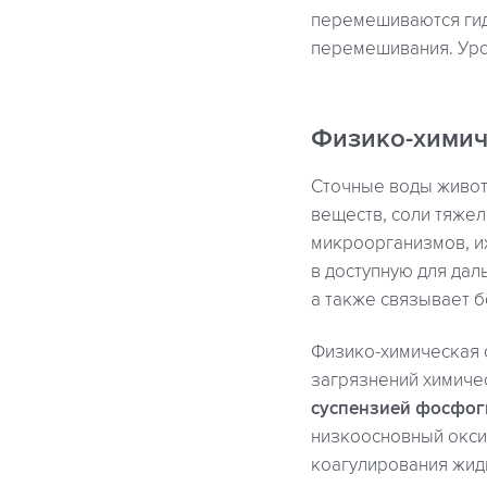
перемешиваются гид
перемешивания. Уро
Физико-химич
Сточные воды живот
веществ, соли тяжел
микроорганизмов, и
в доступную для дал
а также связывает 
Физико-химическая 
загрязнений химиче
суспензией фосфог
низкоосновный окс
коагулирования жид