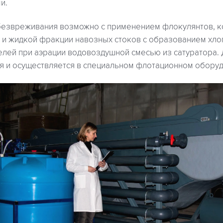
и.
езвреживания возможно с применением флокулянтов, ко
 и жидкой фракции навозных стоков с образованием хло
елей при аэрации водовоздушной смесью из сатуратора.
я и осуществляется в специальном флотационном обору