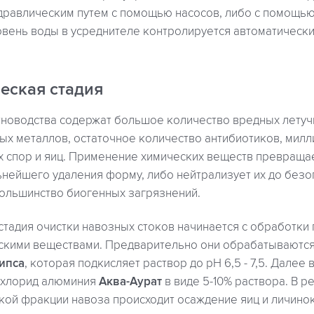
равлическим путем с помощью насосов, либо с помощь
вень воды в усреднителе контролируется автоматически
еская стадия
новодства содержат большое количество вредных летуч
ых металлов, остаточное количество антибиотиков, мил
х спор и яиц. Применение химических веществ превраща
ьнейшего удаления форму, либо нейтрализует их до безо
большинство биогенных загрязнений.
стадия очистки навозных стоков начинается с обработки
скими веществами. Предварительно они обрабатываются
ипса
, которая подкисляет раствор до рН 6,5 - 7,5. Далее 
ихлорид алюминия
Аква-Аурат
в виде 5-10% раствора. В р
кой фракции навоза происходит осаждение яиц и личино