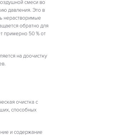
воздушной смеси во
ию давления. Это в
ть нерастворимые
ращается обратно для
т примерно 50 % от
ляется на доочистку
ев.
еская очистка с
йших, способных
ение и содержание