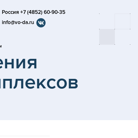
Россия +7 (4852) 60-90-35
info@vo-da.ru
м
ения
мплексов