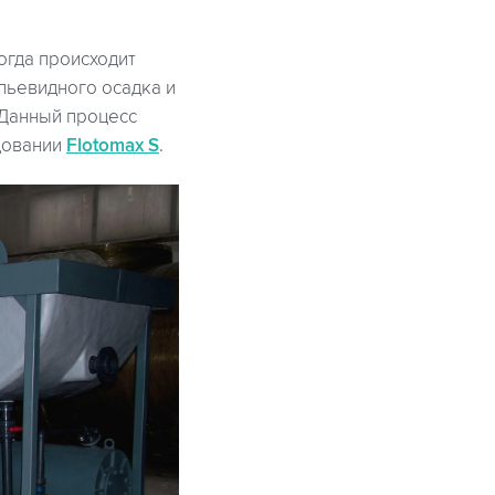
гда происходит
пьевидного осадка и
 Данный процесс
довании
Flotomax S
.