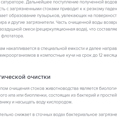
 в сатураторе. Дальнейшее поступление полученной водо
ть с загрязненными стоками приводит к к резкому паден
ает образование пузырьков, увлекающих на поверхнос
ира и другие загрязнители. Часть очищенной воды возв
оздушной смеси (рециркуляционная вода), что составляе
 флотатора.
м накапливается в специальной емкости и далее направ
икроорганизмов в компостные кучи на срок до 12 месяц
гической очистки
пом очищения стоков животноводства является биологич
го ила или биопленки, состоящих из бактерий и просте
анику и насыщать воду кислородом.
тельно снижает в сточных водах бактериальное загрязн