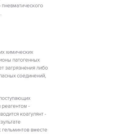
ю пневматического
.
их химических
лионы патогенных
ет загрязнения либо
пасных соединений,
 поступающих
 реагентом -
вводится коагулянт -
езультате
к гельминтов вместе