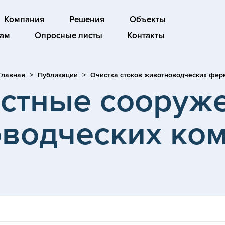
Компания
Решения
Объекты
ам
Опросные листы
Контакты
Главная
Публикации
Очистка стоков животноводческих фер
стные сооруж
водческих ко