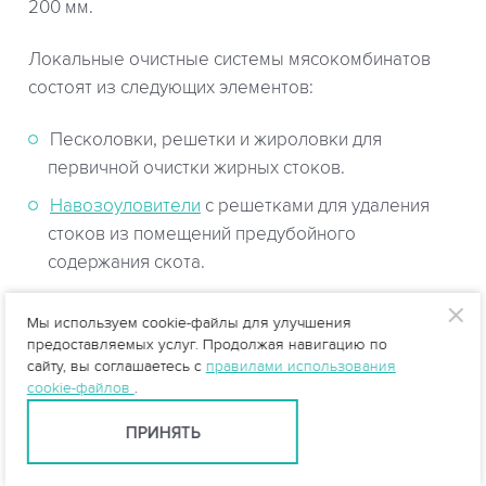
200 мм.
Локальные очистные системы мясокомбинатов
состоят из следующих элементов:
Песколовки, решетки и жироловки для
первичной очистки жирных стоков.
Навозоуловители
с решетками для удаления
стоков из помещений предубойного
содержания скота.
Навозоуловитель с дезинфектором для
Мы используем cookie-файлы для улучшения
очистки стоков карантинного помещения,
предоставляемых услуг. Продолжая навигацию по
изолятора и убойного цеха.
сайту, вы соглашаетесь с
правилами использования
cookie-файлов
.
Отстойник
для очистки зольных стоков
желатинового цеха.
ПРИНЯТЬ