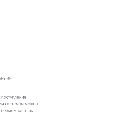
ьными.
е поступление
ким системам можно
 возможность их