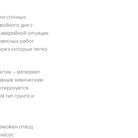
ки сточных,
войного дна с
 аварийной ситуации
рвисных работ
ерез которые легко
астик – материал
сивным химическим
ктеризуется
 тип грунта и
озможен отвод
 насос