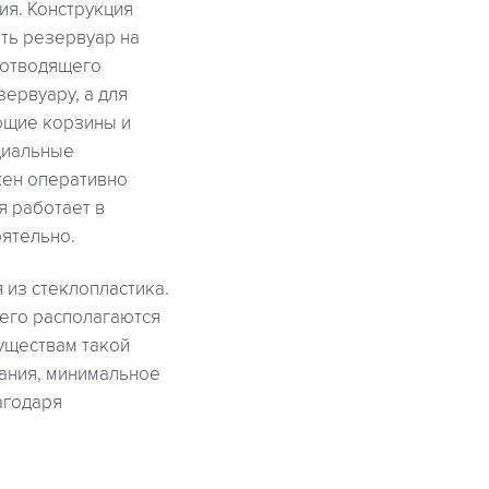
ия. Конструкция
ть резервуар на
 отводящего
ервуару, а для
ющие корзины и
циальные
лжен оперативно
я работает в
ятельно.
 из стеклопластика.
 его располагаются
уществам такой
вания, минимальное
агодаря