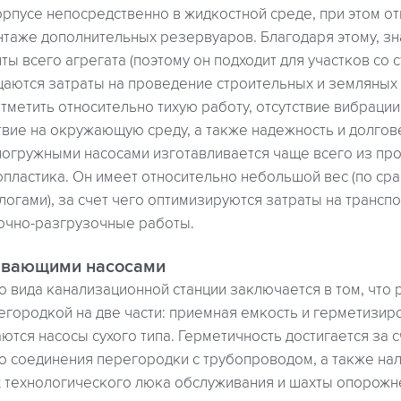
орпусе непосредственно в жидкостной среде, при этом о
нтаже дополнительных резервуаров. Благодаря этому, з
ы всего агрегата (поэтому он подходит для участков со
щаются затраты на проведение строительных и земляных 
тметить относительно тихую работу, отсутствие вибраци
вие на окружающую среду, а также надежность и долгов
погружными насосами изготавливается чаще всего из про
пластика. Он имеет относительно небольшой вес (по сра
огами), за счет чего оптимизируются затраты на транспо
очно-разгрузочные работы.
ывающими насосами
 вида канализационной станции заключается в том, что
городкой на две части: приемная емкость и герметизиро
ются насосы сухого типа. Герметичность достигается за с
 соединения перегородки с трубопроводом, а также на
технологического люка обслуживания и шахты опорожн