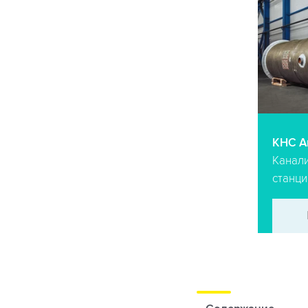
КНС A
Канал
станци