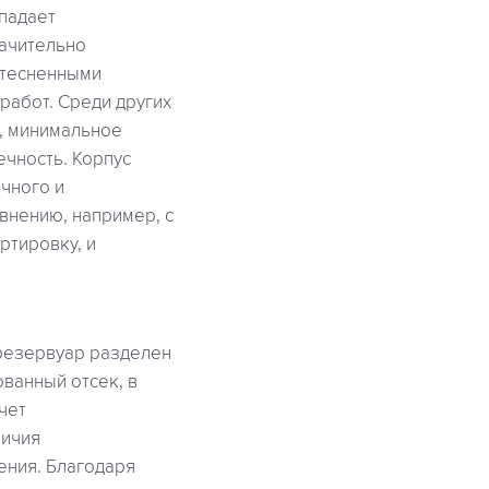
тпадает
начительно
 стесненными
работ. Среди других
и, минимальное
ечность. Корпус
чного и
внению, например, с
ртировку, и
 резервуар разделен
ванный отсек, в
чет
личия
ения. Благодаря