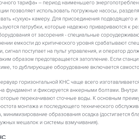
ночного тарифа» – период наименьшего энергопотреблен
нции позволяет использовать погружные насосы, разделя
ывать «сухую» камеру. Для присоединения подводящего и
ьзуются патрубки, которые надежно привариваются к рез
борудования от засорения - специальные сороудержива
нении емкости до критического уровня срабатывают спе
, сигнал поступает на пульт управления, и оператор до
таким образом предотвращается затопление. Если станци
име, то дублирующее оборудование включается самосто
ервуар горизонтальной КНС чаще всего изготавливается
на фундамент и фиксируется анкерными болтами. Внутри
которые перекачивают сточные воды. К основным преим
простота монтажа и последующего технического обслужи
а, минимизирование образования осадка (достигается бл
ужных мешалок и системы взмучивания).
НС