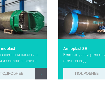
rmoplast
Armoplast SE
изационная насосная
Емкость для усреднен
я из стеклопластика
сточных вод
ПОДРОБНЕЕ
→
ПОДРОБНЕЕ