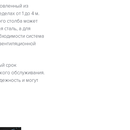
товленный из
делах от 1 до 4 м.
ого столба может
 сталь, а для
бходимости система
 вентиляционной
ый срок
ского обслуживания.
дежность и могут