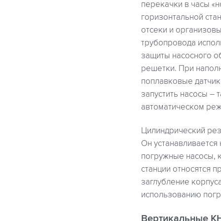
перекачки в часы «
горизонтальной ста
отсеки и организов
трубопровода испол
защиты насосного о
решетки. При напол
поплавковые датчики
запустить насосы – 
автоматическом реж
Цилиндрический рез
Он устанавливается 
погружные насосы, 
станции относятся 
заглубление корпус
использованию погр
Вертикальные К