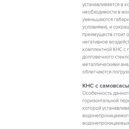
устанавливается в к
необходимости в мо
уменьшаются габарит
условиями), и сокра
преимуществ стоит о
негативное воздейст
комплектной КНС с 
долговечного стекло
металлическими анал
облегчаются погруз
КНС с самовсас
Особенность данного
горизонтальной пере
которой устанавлива
водонепроницаемого
водонепроницаемых 