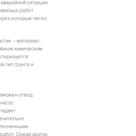
 аварийной ситуации
рвисных работ
ерез которые легко
астик – материал
сивным химическим
ктеризуется
 тип грунта и
озможен отвод
 насос
тпадает
начительно
 стесненными
работ. Среди других