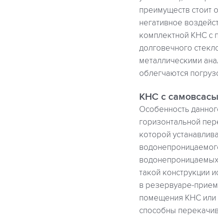
преимуществ стоит о
негативное воздейст
комплектной КНС с 
долговечного стекло
металлическими анал
облегчаются погруз
КНС с самовсас
Особенность данного
горизонтальной пере
которой устанавлива
водонепроницаемого
водонепроницаемых 
такой конструкции и
в резервуаре-прием
помещения КНС или 
способны перекачива