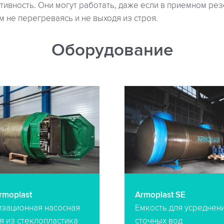
тивность. Они могут работать, даже если в приемном ре
ом не перегреваясь и не выходя из строя.
Оборудование
rmoplast
Armoplast SE
изационная насосная
Емкость для усреднен
я из стеклопластика
сточных вод