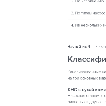
2. По исполнению
3. По типам насосо
4. Из нескольких 
Часть 3 из 4
7 июн
Классифи
Канализационные нас
на три основных вид
КНС с сухой кам
Насосная станция с 
ливневых и других в