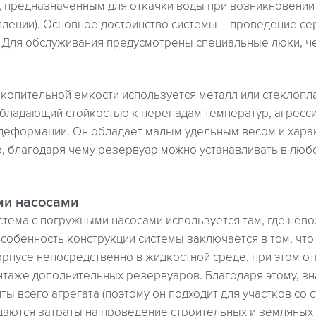
 предназначенным для откачки воды при возникновении
плении). Основное достоинство системы – проведение се
. Для обслуживания предусмотрены специальные люки, ч
копительной емкости используется металл или стеклопл
обладающий стойкостью к перепадам температур, агрес
 деформации. Он обладает малым удельным весом и хара
 благодаря чему резервуар можно устанавливать в любой
ми насосами
стема с погружными насосами используется там, где нев
собенность конструкции системы заключается в том, что
орпусе непосредственно в жидкостной среде, при этом о
нтаже дополнительных резервуаров. Благодаря этому, з
ы всего агрегата (поэтому он подходит для участков со
щаются затраты на проведение строительных и земляных 