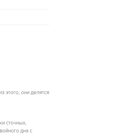
з этого, они делятся
ки сточных,
войного дна с