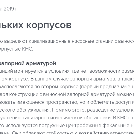
я 2019 г
льких корпусов
ю выделяют канализационные насосные станции с вынос
орпусные КНС.
запорной арматурой
танций монтируется в условиях, где нет возможности разм
ом корпусе. В данном случае запорная арматура, а такж
располагаются во втором корпусе (первый предназначен
даря конструкции с выносной запорной арматурой можно 
овать имеющееся пространство, но и облегчить доступ к
ческого обслуживания. Помимо этого, разведение узлов 
лучшению санитарно-гигиенической обстановки. В КНС с
го используются погружные центробежные фекальные н
ями. Они обладают стойкостью к воздействию агрессивн