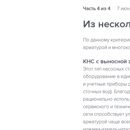
Часть 4 из 4
7 июн
Из неско
По данному критери
арматурой и многок
КНС с выносной 
Этот тип насосных с
оборудование в един
и учетные приборы 
сточных вод). Благо
рационально использ
сервисного и техни
сети способствует у
арматурой чаще все
ножами-измельчител