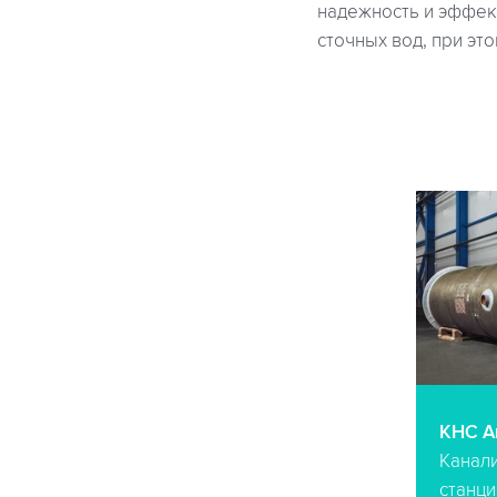
надежность и эффек
сточных вод, при эт
КНС A
Канал
станци