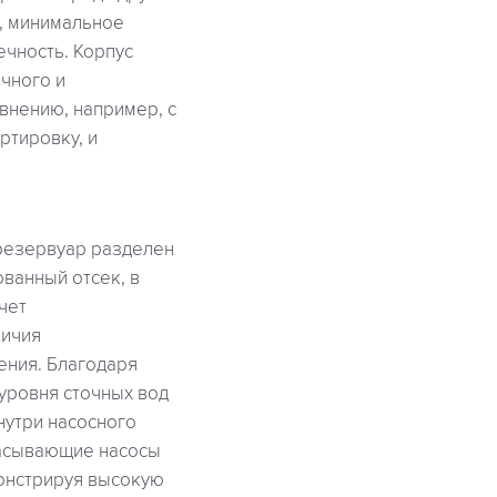
и, минимальное
ечность. Корпус
чного и
внению, например, с
ртировку, и
 резервуар разделен
ванный отсек, в
чет
личия
ения. Благодаря
уровня сточных вод
нутри насосного
сасывающие насосы
монстрируя высокую