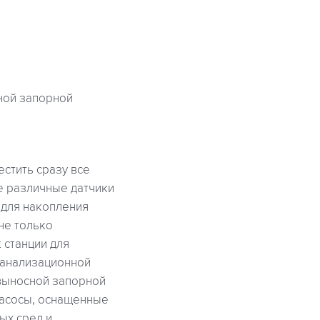
ной запорной
естить сразу все
е различные датчики
 для накопления
не только
 станции для
канализационной
 выносной запорной
асосы, оснащенные
ых сред и