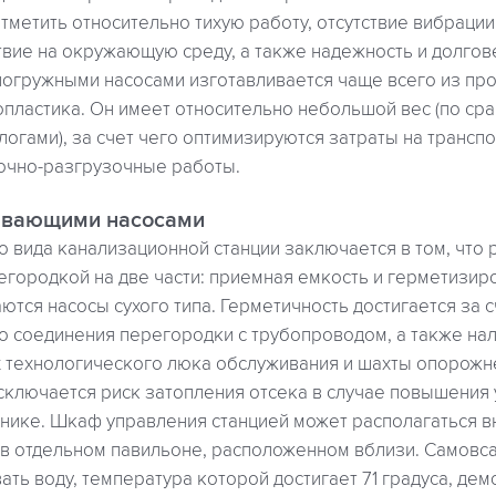
тметить относительно тихую работу, отсутствие вибраци
вие на окружающую среду, а также надежность и долгов
погружными насосами изготавливается чаще всего из про
пластика. Он имеет относительно небольшой вес (по сра
огами), за счет чего оптимизируются затраты на транспо
очно-разгрузочные работы.
ывающими насосами
 вида канализационной станции заключается в том, что
городкой на две части: приемная емкость и герметизиро
ются насосы сухого типа. Герметичность достигается за с
 соединения перегородки с трубопроводом, а также на
технологического люка обслуживания и шахты опорожн
сключается риск затопления отсека в случае повышения 
нике. Шкаф управления станцией может располагаться в
в отдельном павильоне, расположенном вблизи. Самов
ть воду, температура которой достигает 71 градуса, де