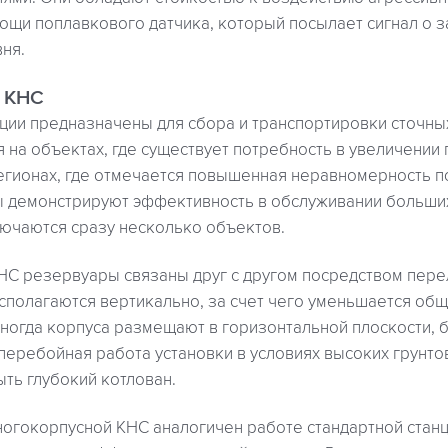
ощи поплавкового датчика, который посылает сигнал о 
ня.
 КНС
ции предназначены для сбора и транспортировки сточных
 на объектах, где существует потребность в увеличении
регионах, где отмечается повышенная неравномерность п
ы демонстрируют эффективность в обслуживании больших
лючаются сразу несколько объектов.
НС резервуары связаны друг с другом посредством пере
асполагаются вертикально, за счет чего уменьшается об
Иногда корпуса размещают в горизонтальной плоскости, 
еребойная работа установки в условиях высоких грунто
ть глубокий котлован.
огокорпусной КНС аналогичен работе стандартной станц