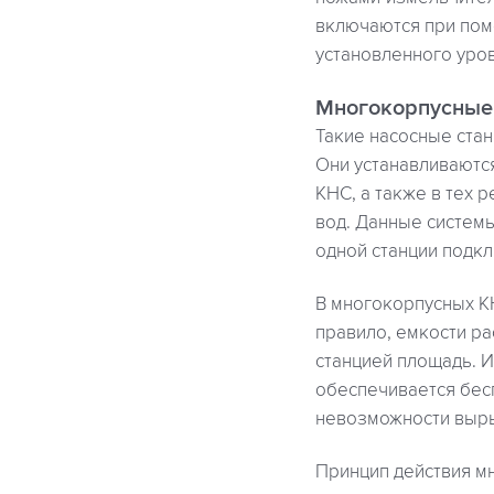
включаются при пом
установленного уров
Многокорпусные
Такие насосные стан
Они устанавливаются
КНС, а также в тех 
вод. Данные систем
одной станции подк
В многокорпусных К
правило, емкости р
станцией площадь. 
обеспечивается бесп
невозможности выры
Принцип действия мн