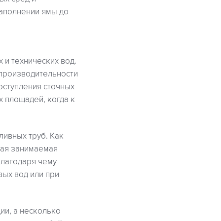
заполнении ямы до
 и технических вод.
 производительности
оступления сточных
 площадей, когда к
ливных труб. Как
щая занимаемая
благодаря чему
вых вод или при
ии, а несколько