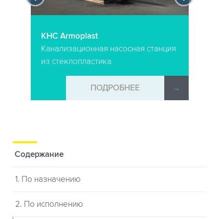
КНС Armoplast
Канализационная насосная станция
из стеклопластика
→
ПОДРОБНЕЕ
→
Содержание
1. По назначению
2. По исполнению