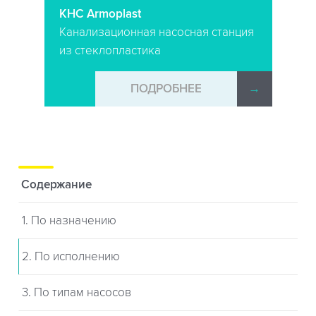
КНС Armoplast
Канализационная насосная станция
из стеклопластика
→
ПОДРОБНЕЕ
→
Содержание
1. По назначению
2. По исполнению
3. По типам насосов