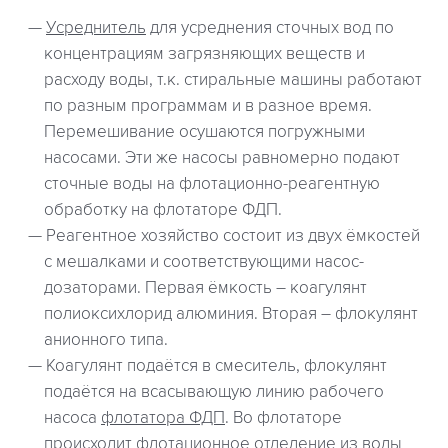
Усреднитель
для усреднения сточных вод по
концентрациям загрязняющих веществ и
расходу воды, т.к. стиральные машины работают
по разным программам и в разное время.
Перемешивание осушаются погружными
насосами. Эти же насосы равномерно подают
сточные воды на флотационно-реагентную
обработку на флотаторе ФДП.
Реагентное хозяйство состоит из двух ёмкостей
с мешалками и соответствующими насос-
дозаторами. Первая ёмкость – коагулянт
полиоксихлорид алюминия. Вторая – флокулянт
анионного типа.
Коагулянт подаётся в смеситель, флокулянт
подаётся на всасывающую линию рабочего
насоса
флотатора ФДП
. Во флотаторе
происходит флотационное отделение из воды