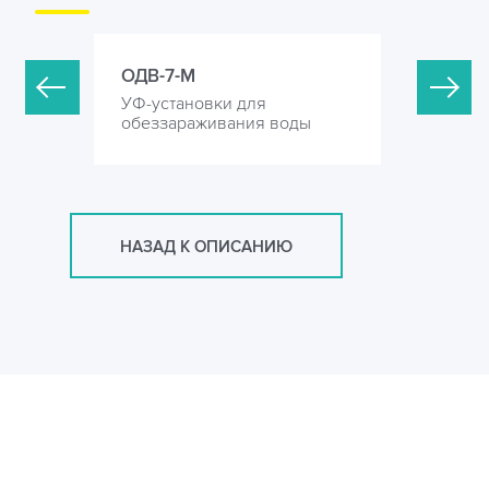
ОДВ-7-М
ОДВ-15-
УФ-установки для
УФ-устан
оды
обеззараживания воды
обеззара
НАЗАД К ОПИСАНИЮ