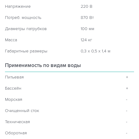
Напряжение
220 В
Потреб. мощность
870 Вт
Диаметры патрубков
100 мм
Масса
124 кг
Габаритные размеры
0,3 х 0,5 х 1,4 м
Применимость по видам воды
Питьевая
+
Бассейн
+
Морская
-
Очищенный сток
-
Техническая
-
Оборотная
-