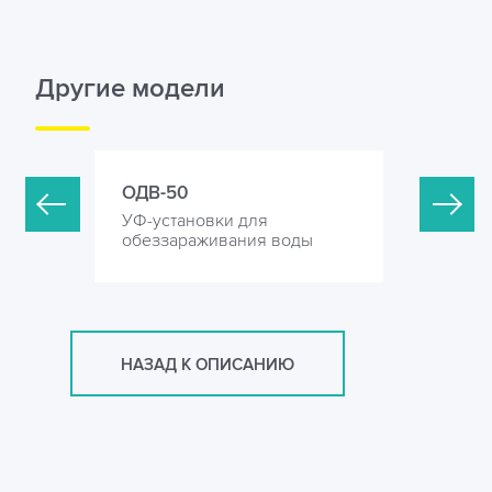
Другие модели
ОДВ-50
ОДВ-100
УФ-установки для
УФ-устан
оды
обеззараживания воды
обеззара
НАЗАД К ОПИСАНИЮ