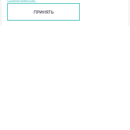
cookie-файлов
.
ПРИНЯТЬ
info@vo-da.ru
Ярославль +7 (4852) 60-90-35
Москва +7 (495) 215-16-54
Мессенджеры