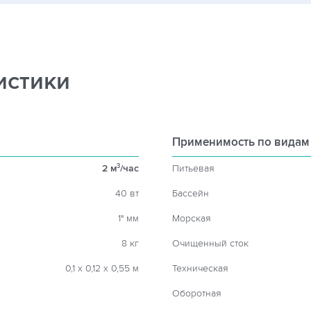
истики
Применимость по видам
2 м
/час
Питьевая
3
40 вт
Бассейн
1" мм
Морская
8 кг
Очищенный сток
0,1 х 0,12 х 0,55 м
Техническая
Оборотная