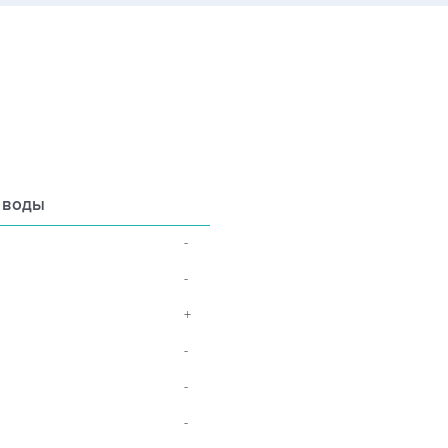
 воды
-
-
+
-
-
-