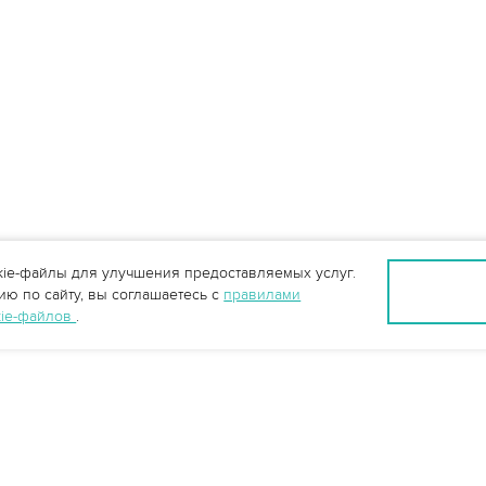
ie-файлы для улучшения предоставляемых услуг.
ю по сайту, вы соглашаетесь с
правилами
kie-файлов
.
info@vo-da.ru