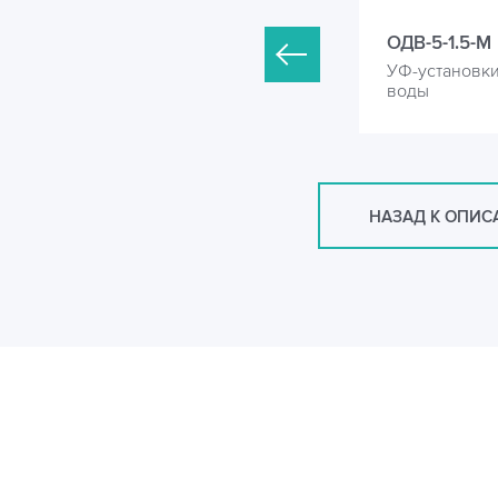
ДВ-5-1-М
ОДВ-5-1.5-М
Ф-установки для обеззараживания
УФ-установк
оды
воды
НАЗАД К ОПИ