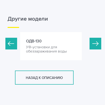
Другие модели
ОДВ-130
ОДВ-200
УФ-установки для
УФ-устан
оды
обеззараживания воды
обеззара
НАЗАД К ОПИСАНИЮ