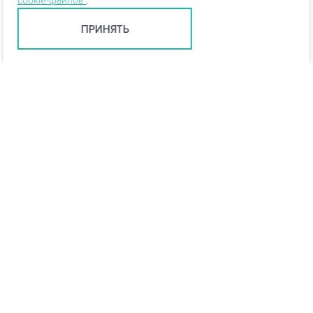
cookie-файлов
.
ПРИНЯТЬ
info@vo-da.ru
Ярославль +7 (4852) 60-90-35
Москва +7 (495) 215-16-54
Мессенджеры