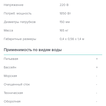
Напряжение
220 В
Потреб. мощность
1850 Вт
Диаметры патрубков
150 мм
Масса
165 кг
Габаритные размеры
0,4 х 0,56 х 1,4 м
Применимость по видам воды
Питьевая
+
Бассейн
+
Морская
-
Очищенный сток
-
Техническая
-
Оборотная
-