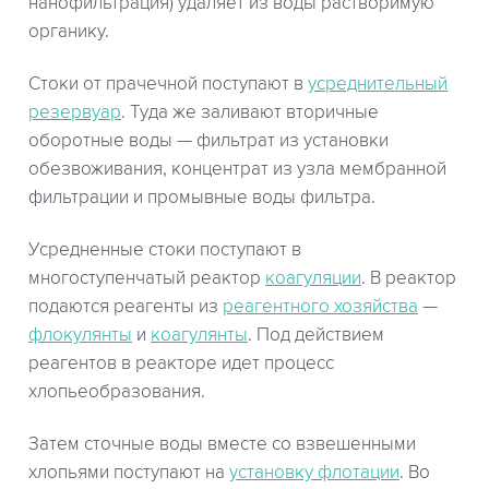
нанофильтрация) удаляет из воды растворимую
органику.
Стоки от прачечной поступают в
усреднительный
резервуар
. Туда же заливают вторичные
оборотные воды — фильтрат из установки
обезвоживания, концентрат из узла мембранной
фильтрации и промывные воды фильтра.
Усредненные стоки поступают в
многоступенчатый реактор
коагуляции
. В реактор
подаются реагенты из
реагентного хозяйства
—
флокулянты
и
коагулянты
. Под действием
реагентов в реакторе идет процесс
хлопьеобразования.
Затем сточные воды вместе со взвешенными
хлопьями поступают на
установку флотации
. Во