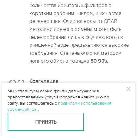
количества ионитовых фильтров с
коротким рабочим циклом, и их частая
регенерация. Очистка воды от СПАВ
методами ионного обмена может быть
целесообразна лишь в случаях, когда к
очищенной воде предъявляются высокие
требования. Степень очистки методом
ионного обмена порядка
80-90%
.
Коагуляция
В качестве коагулянтов применяют
Мы используем cookie-файлы для улучшения
сернокислый алюминий или сернокислое
предоставляемых услуг. Продолжая навигацию по
сайту, вы соглашаетесь с
правилами использования
железо. Этот метод подходит для очистки
cookie-файлов
.
слабоконцентрированных растворов
анионных СПАВ (1-20 мг/л), и является
ПРИНЯТЬ
достаточно затратным из-за высоких
капитальных расходов, необходимости