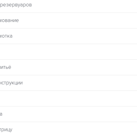
и резервуаров
рмование
мотка
литьё
онструкции
а
трицу