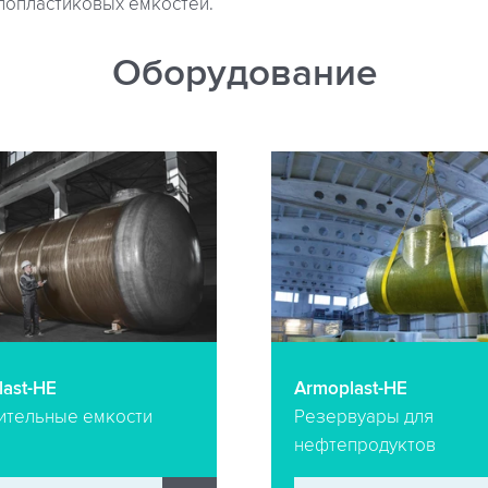
лопластиковых емкостей.
Оборудование
ast-HE
Armoplast-HE
ительные емкости
Резервуары для
нефтепродуктов