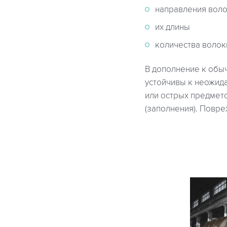
направления вол
их длины
количества волок
В дополнение к обы
устойчивы к неожид
или острых предмето
(заполнения). Повре