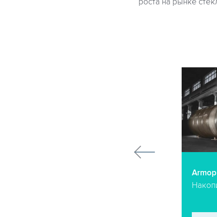
роста на рынке стек
Armoplast-HE
Armopl
Емкости для бензина и
Накоп
дизельного топлива