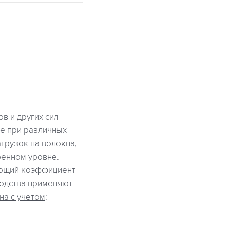
в и других сил
же при различных
грузок на волокна,
ренном уровне.
вующий коэффициент
водства применяют
на с учетом
: