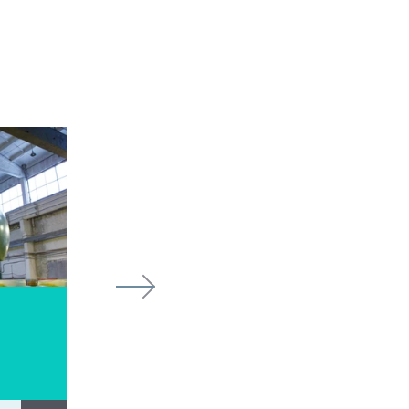
Armoplast-HE
Пожарные резервуары