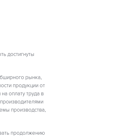
ть достигнуты
обширного рынка,
ости продукции от
на оплату труда в
и производителями
темы производства,
овать продолжению