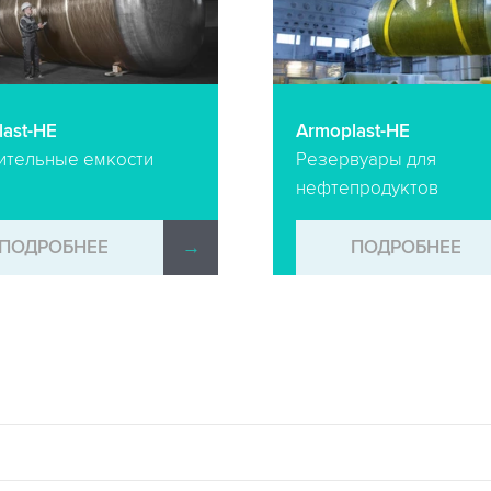
ast-HE
Armoplast-HE
ительные емкости
Резервуары для
нефтепродуктов
ПОДРОБНЕЕ
→
ПОДРОБНЕЕ