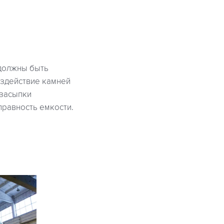
 должны быть
оздействие камней
 засыпки
правность емкости.