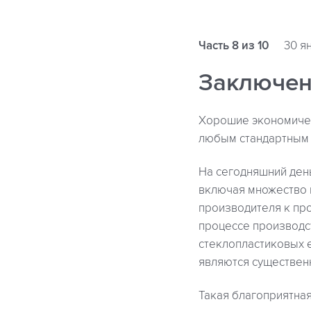
Часть 8 из 10
30 я
Заключе
Хорошие экономичес
любым стандартным 
На сегодняшний ден
включая множество 
производителя к про
процессе производст
стеклопластиковых 
являются существен
Такая благоприятна