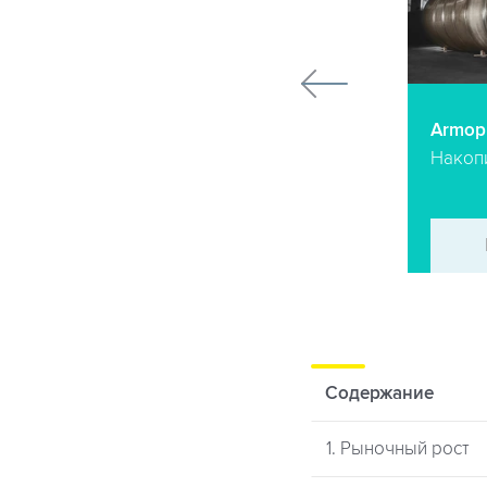
Armoplast-HE
Armopl
Емкости для бензина и
Накоп
дизельного топлива
ПОДРОБНЕЕ
→
Содержание
1. Рыночный рост