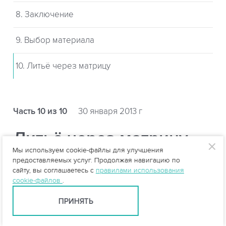
8. Заключение
9. Выбор материала
10. Литьё через матрицу
Часть 10 из 10
30 января 2013 г
Литьё через матрицу
Мы используем cookie-файлы для улучшения
предоставляемых услуг. Продолжая навигацию по
Инжекция (RTM-технология)
сайту, вы соглашаетесь с
правилами использования
Эта технология заключается в следующем:
cookie-файлов
.
предварительно раскраивают армирующий
ПРИНЯТЬ
материал, выкладывают на матрицу и прижимают
пуансоном. Затем под определенным давлением