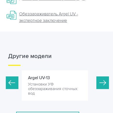
Обеззараживатель Argel UV -
экспертное заключение
Другие модели
Argel UV-13
Argel UV-
Установки УФ
Установк
точных
обеззараживания сточных
обеззара
вод
вод