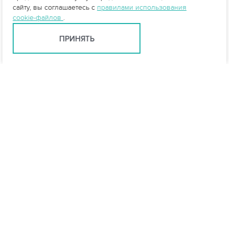
сайту, вы соглашаетесь с
правилами использования
cookie-файлов
.
ПРИНЯТЬ
info@vo-da.ru
Ярославль +7 (4852) 60-90-35
Москва +7 (495) 215-16-54
Мессенджеры