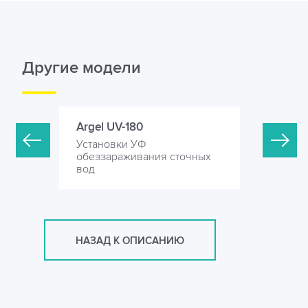
Другие модели
Argel UV-180
Argel UV
Установки УФ
Установк
точных
обеззараживания сточных
обеззара
вод
вод
НАЗАД К ОПИСАНИЮ