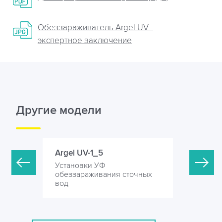
Обеззараживатель Argel UV -
экспертное заключение
Другие модели
Argel UV-1_5
Argel UV-
Установки УФ
Установк
точных
обеззараживания сточных
обеззара
вод
вод