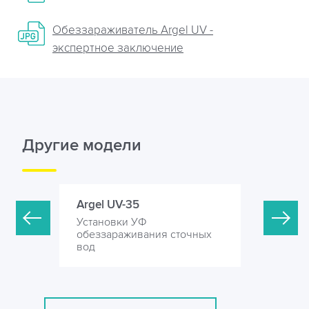
Обеззараживатель Argel UV -
экспертное заключение
Другие модели
Argel UV-35
Argel UV
Установки УФ
Установк
точных
обеззараживания сточных
обеззара
вод
вод