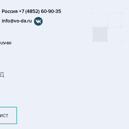
Россия +7 (4852) 60-90-35
info@vo-da.ru
 UV-60
д
ЛИСТ