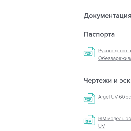
Документаци
Паспорта
Руководство п
Обеззаражива
Чертежи и эс
Argel UV-60 э
BIM модель о
UV