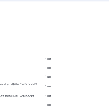
1 шт
1 шт
1 шт
воды ультрафиолетовым
1 шт
ля питания, комплект
1 шт
1 шт