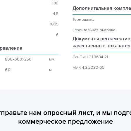
380
Дополнительная компле
4,5
Термошкаф
1095
Строительная бытовка
6
Документы регламенти
качественные показате
правления
СанПиН 2.1.3684-21
800x600x250
мм
МУК 4.3.2030-05
6,0
м
тправьте нам опросный лист, и мы подг
коммерческое предложение