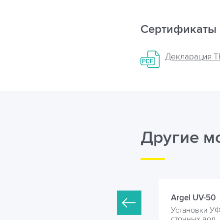
Сертификаты
Декларация ТР
Другие м
rgel UV-45
Argel UV-50
становки УФ обеззараживания
Установки У
точных вод
сточных вод