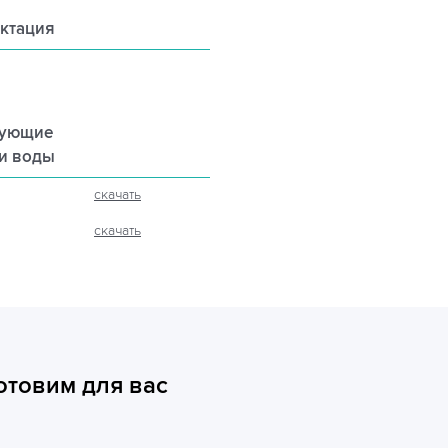
ктация
рующие
ли воды
скачать
скачать
отовим для вас