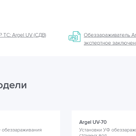
 ТС: Argel UV (СДВ)
Обеззараживатель Ar
экспертное заключен
одели
Argel UV-70
Ф обеззараживания
Установки УФ обеззараж
сточных вод