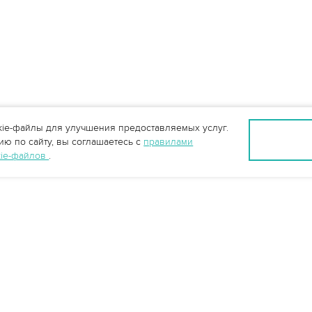
ie-файлы для улучшения предоставляемых услуг.
ю по сайту, вы соглашаетесь с
правилами
kie-файлов
.
info@vo-da.ru
Ярославль +7 (4852) 60-90-35
Москва +7 (495) 215-16-54