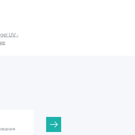
gel UV -
ие
Argel UV-80
ивания
Установки УФ обеззараживания
сточных вод