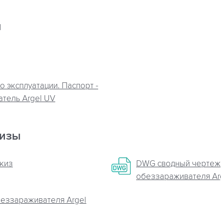
я
о эксплуатации. Паспорт -
тель Argel UV
кизы
скиз
DWG сводный чертеж
обеззараживателя Ar
беззараживателя Argel